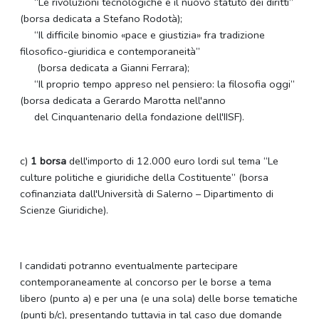
“Le rivoluzioni tecnologiche e il nuovo statuto dei diritti”
(borsa dedicata a Stefano Rodotà);
“Il difficile binomio «pace e giustizia» fra tradizione
filosofico-giuridica e contemporaneità”
(borsa dedicata a Gianni Ferrara);
“Il proprio tempo appreso nel pensiero: la filosofia oggi”
(borsa dedicata a Gerardo Marotta nell'anno
del Cinquantenario della fondazione dell'IISF).
c)
1 borsa
dell'importo di 12.000 euro lordi sul tema “Le
culture politiche e giuridiche della Costituente” (borsa
cofinanziata dall'Università di Salerno – Dipartimento di
Scienze Giuridiche).
I candidati potranno eventualmente partecipare
contemporaneamente al concorso per le borse a tema
libero (punto a) e per una (e una sola) delle borse tematiche
(punti b/c), presentando tuttavia in tal caso due domande