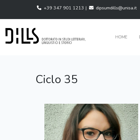
+39 347 901 1213 |
dipsumdills@unisa.it
HOME
Ciclo 35