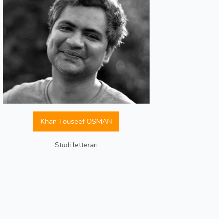
Khan Touseef OSMAN
Studi letterari