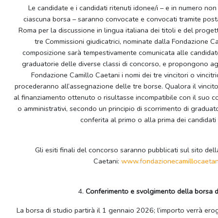
Le candidate e i candidati ritenuti idonee/i – e in numero non
ciascuna borsa – saranno convocate e convocati tramite posta 
Roma per la discussione in lingua italiana dei titoli e del proget
tre Commissioni giudicatrici, nominate dalla Fondazione Ca
composizione sarà tempestivamente comunicata alle candidate e
graduatorie delle diverse classi di concorso, e propongono agl
Fondazione Camillo Caetani i nomi dei tre vincitori o vincitric
procederanno all’assegnazione delle tre borse. Qualora il vincitor
al finanziamento ottenuto o risultasse incompatibile con il suo c
o amministrativi, secondo un principio di scorrimento di graduato
conferita al primo o alla prima dei candidati
Gli esiti finali del concorso saranno pubblicati sul sito de
Caetani:
www.fondazionecamillocaetani
4.
Conferimento e svolgimento della borsa d
La borsa di studio partirà il 1 gennaio 2026; l’importo verrà erog