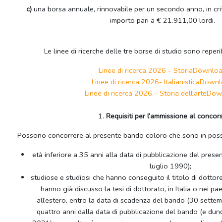
c)
una borsa annuale, rinnovabile per un secondo anno, in critic
importo pari a € 21.911,00 lordi.
Le linee di ricerche delle tre borse di studio sono reperibi
Linee di ricerca 2026 – Storia
Downlo
Linee di ricerca 2026- Italianistica
Downl
Linee di ricerca 2026 – Storia dell’arte
Dow
1.
Requisiti per l’ammissione al concor
Possono concorrere al presente bando coloro che sono in posse
età inferiore a 35 anni alla data di pubblicazione del prese
luglio 1990);
studiose e studiosi che hanno conseguito il titolo di dottor
hanno già discusso la tesi di dottorato, in Italia o nei p
all’estero, entro la data di scadenza del bando (30 settem
quattro anni dalla data di pubblicazione del bando (e dun