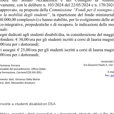
rivolte a studenti disabili/con DSA
lica, nonché i titoli posseduti e i documenti, ritenuti utili ai fini 