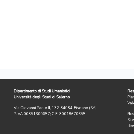
Dipartimento di Studi Umanistici
Res
Università degli Studi di Salerno
Pie
Val
Via Giovanni Paolo II, 132-84084-Fisciano (SA)
P.IVA 00851300657; C.F. 80018670655.
Res
Silv
dip