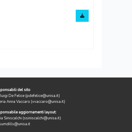
ponsabili del sito
rluigi De Felice (pdefelice@unisa.it)
eria Anna Vaccaro (vvaccaro@unisa.it)
ponsabile aggiornamenti layout:
ia Siniscalchi (ssiniscalchi@unisa.it)
sumdills@unisa.it