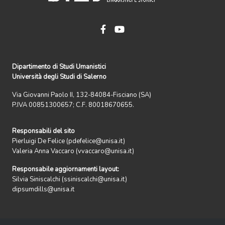
Dipartimento di Studi Umanistici
Università degli Studi di Salerno
Via Giovanni Paolo II, 132-84084-Fisciano (SA)
P.IVA 00851300657; C.F. 80018670655.
Responsabili del sito
Pierluigi De Felice (pdefelice@unisa.it)
Valeria Anna Vaccaro (vvaccaro@unisa.it)
Responsabile aggiornamenti layout:
Silvia Siniscalchi (ssiniscalchi@unisa.it)
dipsumdills@unisa.it