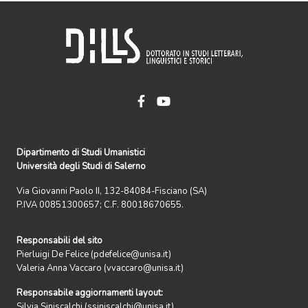
Dipartimento di Studi Umanistici
Università degli Studi di Salerno
Via Giovanni Paolo II, 132-84084-Fisciano (SA)
P.IVA 00851300657; C.F. 80018670655.
Responsabili del sito
Pierluigi De Felice (pdefelice@unisa.it)
Valeria Anna Vaccaro (vvaccaro@unisa.it)
Responsabile aggiornamenti layout:
Silvia Siniscalchi (ssiniscalchi@unisa.it)