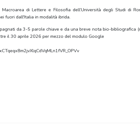
a Macroarea di Lettere e Filosofia dell’Università degli Studi di
 fuori dall'Italia in modalità ibrida.
agnati da 3-5 parole chiave e da una breve nota bio-bibliografica (
oltre il 30 aprile 2026 per mezzo del modulo Google
fOyZxCTqeqx8m2jvXlqCdVqMLn1fVR_OPVv