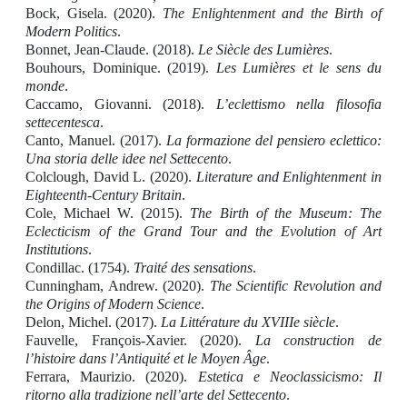
Bock, Gisela. (2020).
The Enlightenment and the Birth of
Modern Politics
.
Bonnet, Jean-Claude. (2018).
Le Siècle des Lumières
.
Bouhours, Dominique. (2019).
Les Lumières et le sens du
monde
.
Caccamo, Giovanni. (2018).
L’eclettismo nella filosofia
settecentesca
.
Canto, Manuel. (2017).
La formazione del pensiero eclettico:
Una storia delle idee nel Settecento
.
Colclough, David L. (2020).
Literature and Enlightenment in
Eighteenth-Century Britain
.
Cole, Michael W. (2015).
The Birth of the Museum: The
Eclecticism of the Grand Tour and the Evolution of Art
Institutions
.
Condillac. (1754).
Traité des sensations
.
Cunningham, Andrew.
(2020).
The Scientific Revolution and
the Origins of Modern Science
.
Delon, Michel. (2017).
La Littérature du XVIIIe siècle
.
Fauvelle, François-Xavier. (2020).
La construction de
l’histoire dans l’Antiquité et le Moyen Âge
.
Ferrara, Maurizio. (2020).
Estetica e Neoclassicismo: Il
ritorno alla tradizione nell’arte del Settecento
.