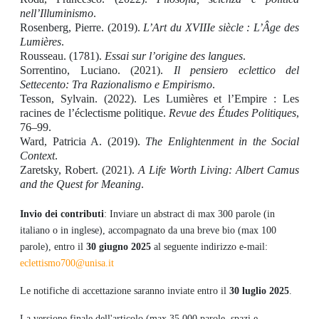
nell’Illuminismo
.
Rosenberg, Pierre. (2019).
L’Art du XVIIIe siècle : L’Âge des
Lumières
.
Rousseau. (1781).
Essai sur l’origine des langues
.
Sorrentino, Luciano. (2021).
Il pensiero eclettico del
Settecento: Tra Razionalismo e Empirismo
.
Tesson, Sylvain. (2022). Les Lumières et l’Empire : Les
racines de l’éclectisme politique.
Revue des Études Politiques
,
76–99.
Ward, Patricia A. (2019).
The Enlightenment in the Social
Context
.
Zaretsky, Robert. (2021).
A Life Worth Living: Albert Camus
and the Quest for Meaning
.
Invio dei contributi
: Inviare un abstract di max 300 parole (in
italiano o in inglese), accompagnato da una breve bio (max 100
parole), entro il
30 giugno 2025
al seguente indirizzo e-mail:
eclettismo700@unisa.it
Le notifiche di accettazione saranno inviate entro il
30 luglio 2025
.
La versione finale dell'articolo (max 35.000 parole, spazi e