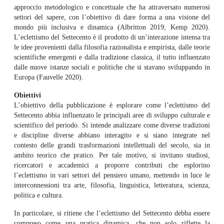
approccio metodologico e concettuale che ha attraversato numerosi
settori del sapere, con l’obiettivo di dare forma a una visione del
mondo più inclusiva e dinamica (Albritton 2019; Kemp 2020).
L’eclettismo del Settecento è il prodotto di un’interazione intensa tra
le idee provenienti dalla filosofia razionalista e empirista, dalle teorie
scientifiche emergenti e dalla tradizione classica, il tutto influenzato
dalle nuove istanze sociali e politiche che si stavano sviluppando in
Europa (Fauvelle 2020).
Obiettivi
L’obiettivo della pubblicazione è esplorare come l’eclettismo del
Settecento abbia influenzato le principali aree di sviluppo culturale e
scientifico del periodo. Si intende analizzare come diverse tradizioni
e discipline diverse abbiano interagito e si siano integrate nel
contesto delle grandi trasformazioni intellettuali del secolo, sia in
ambito teorico che pratico. Per tale motivo, si invitano studiosi,
ricercatori e accademici a proporre contributi che esplorino
l’eclettismo in vari settori del pensiero umano, mettendo in luce le
interconnessioni tra arte, filosofia, linguistica, letteratura, scienza,
politica e cultura.
In particolare, si ritiene che l’eclettismo del Settecento debba essere
compreso come una pratica dinamica, che non solo riflette la