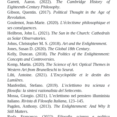
Garrett, Aaron. (2022).
The Cambridge History of
Eighteenth-Century Philosophy
.
Gibson, Quentin. (2017).
Political Thought in the Age of
Revolution
.
Goulemot, Jean-Marie. (2020).
L’éclectisme philosophique et
ses conséquences
.
Heilbron, John L. (2021).
The Sun in the Church: Cathedrals
as Solar Observatories
.
Johns, Christopher M. S. (2018).
Art and the Enlightenment
.
Jones, Susan D. (2020).
The Global 18th Century
.
Kelly, Duncan. (2018).
The Politics of the Enlightenment:
Concepts and Controversies
.
Kemp, Martin. (2020).
The Science of Art: Optical Themes in
Western Art from Brunelleschi to Seurat
.
Lilti, Antoine. (2021).
L’Encyclopédie et le destin des
Lumières
.
Manferdini, Stefano. (2019).
L’eclettismo tra scienza e
filosofia: la sintesi razionalista del Settecento
.
Mossa, Giorgio. (2021). L’eclettismo nel pensiero illuminista
italiano.
Rivista di Filosofia Italiana
, 123–145.
Pagden, Anthony. (2013).
The Enlightenment: And Why It
Still Matters
.
Roda, Francesco. (2022).
Filosofia, scienza e politica