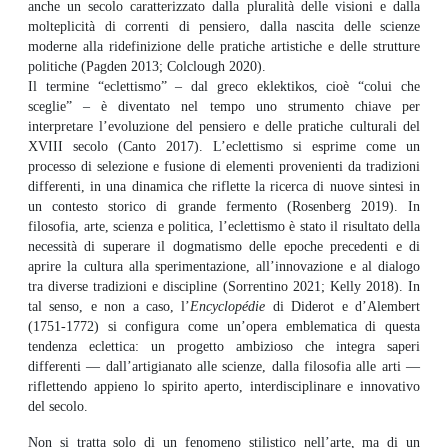
anche un secolo caratterizzato dalla pluralità delle visioni e dalla
molteplicità di correnti di pensiero, dalla nascita delle scienze
moderne alla ridefinizione delle pratiche artistiche e delle strutture
politiche (Pagden 2013; Colclough 2020).
Il termine “eclettismo” – dal greco eklektikos, cioè “colui che
sceglie” – è diventato nel tempo uno strumento chiave per
interpretare l’evoluzione del pensiero e delle pratiche culturali del
XVIII secolo (Canto 2017). L’eclettismo si esprime come un
processo di selezione e fusione di elementi provenienti da tradizioni
differenti, in una dinamica che riflette la ricerca di nuove sintesi in
un contesto storico di grande fermento (Rosenberg 2019). In
filosofia, arte, scienza e politica, l’eclettismo è stato il risultato della
necessità di superare il dogmatismo delle epoche precedenti e di
aprire la cultura alla sperimentazione, all’innovazione e al dialogo
tra diverse tradizioni e discipline (Sorrentino 2021; Kelly 2018).
In
tal senso, e non a caso, l’
Encyclopédie
di Diderot e d’Alembert
(1751-1772) si configura come un’opera emblematica di questa
tendenza eclettica: un progetto ambizioso che integra saperi
differenti — dall’artigianato alle scienze, dalla filosofia alle arti —
riflettendo appieno lo spirito aperto, interdisciplinare e innovativo
del secolo.
Non si tratta solo di un fenomeno stilistico nell’arte, ma di un