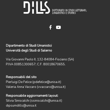
Dipartimento di Studi Umanistici
Università degli Studi di Salerno
Via Giovanni Paolo II, 132-84084-Fisciano (SA)
P.IVA 00851300657; C.F. 80018670655.
Responsabili del sito
Pierluigi De Felice (pdefelice@unisa.it)
Valeria Anna Vaccaro (vvaccaro@unisa.it)
Responsabile aggiornamenti layout:
Silvia Siniscalchi (ssiniscalchi@unisa.it)
dipsumdills@unisa.it