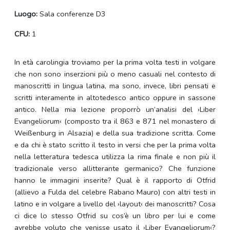
Luogo:
Sala conferenze D3
CFU:
1
In età carolingia troviamo per la prima volta testi in volgare
che non sono inserzioni più o meno casuali nel contesto di
manoscritti in lingua latina, ma sono, invece, libri pensati e
scritti interamente in altotedesco antico oppure in sassone
antico. Nella mia lezione proporrò un’analisi del ›Liber
Evangeliorum‹ (composto tra il 863 e 871 nel monastero di
Weißenburg in Alsazia) e della sua tradizione scritta. Come
e da chi è stato scritto il testo in versi che per la prima volta
nella letteratura tedesca utilizza la rima finale e non più il
tradizionale verso allitterante germanico?
Che funzione
hanno le immagini inserite? Qual è il rapporto di Otfrid
(allievo a Fulda del celebre Rabano Mauro) con altri testi in
latino e in volgare a livello del ›layout‹ dei manoscritti? Cosa
ci dice lo stesso Otfrid su cos’è un libro per lui e come
avrebbe voluto che venisse usato il ›Liber Evangeliorum‹?