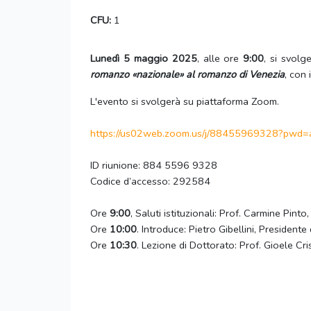
CFU:
1
Lunedì 5 maggio 2025
, alle ore
9:00
, si svolg
romanzo «nazionale» al romanzo di Venezia
, con 
L'evento si svolgerà su piattaforma Zoom.
https://us02web.zoom.us/j/
88455969328?pwd=
ID riunione: 884 5596 9328
Codice d’accesso: 292584
Ore
9:00
, Saluti istituzionali: Prof. Carmine Pin
Ore
10:00
. Introduce: Pietro Gibellini, President
Ore
10:30
. Lezione di Dottorato: Prof. Gioele Cri