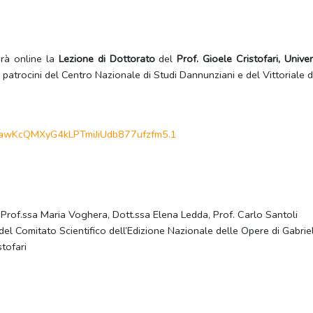
erà online la
Lezione di Dottorato
del
Prof. Gioele Cristofari, Univer
i patrocini del Centro Nazionale di Studi Dannunziani e del Vittoriale de
awKcQMXyG4kLPTmiJiUdb877ufzfm5
.1
to, Prof.ssa Maria Voghera, Dott.ssa Elena Ledda, Prof. Carlo Santoli
e del Comitato Scientifico dell’Edizione Nazionale delle Opere di Gabri
stofari