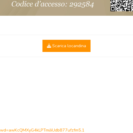
Scarica locandina
?pwd=awKcQMXyG4kLPTmiJiUdb877ufzfm5.1