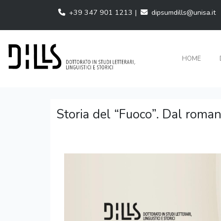
+39 347 901 1213 |
dipsumdills@unisa.it
HOME
Storia del “Fuoco”. Dal roma