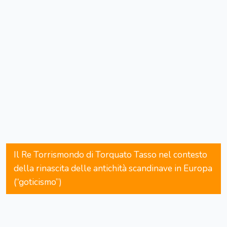
Il Re Torrismondo di Torquato Tasso nel contesto
della rinascita delle antichità scandinave in Europa
(“goticismo”)