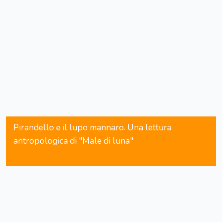
Pirandello e il lupo mannaro. Una lettura
antropologica di "Male di luna"