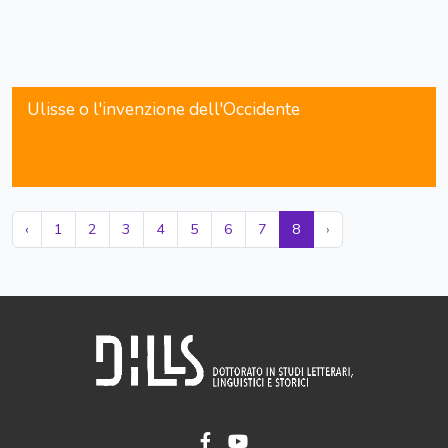
Ulisse o l'invenzione dell'Occidente
‹
1
2
3
4
5
6
7
8
›