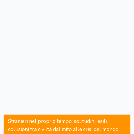
Stranieri nel proprio tempo: solitudini, esili,
collisioni tra civiltà dal mito alle crisi del mondo