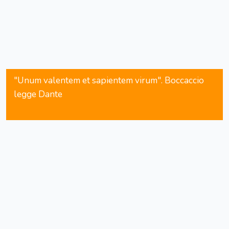
"Unum valentem et sapientem virum". Boccaccio
legge Dante