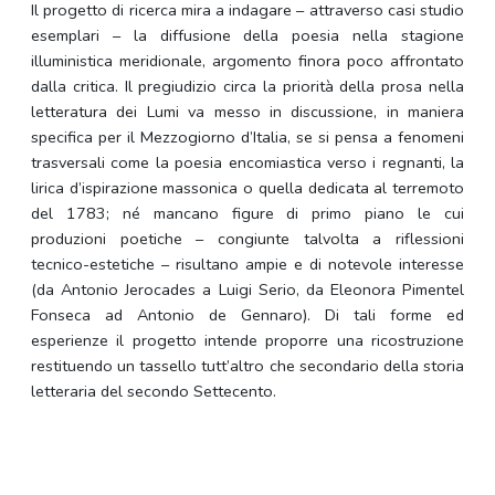
Il progetto di ricerca mira a indagare – attraverso casi studio
esemplari – la diffusione della poesia nella stagione
illuministica meridionale, argomento finora poco affrontato
dalla critica. Il pregiudizio circa la priorità della prosa nella
letteratura dei Lumi va messo in discussione, in maniera
specifica per il Mezzogiorno d’Italia, se si pensa a fenomeni
trasversali come la poesia encomiastica verso i regnanti, la
lirica d’ispirazione massonica o quella dedicata al terremoto
del 1783; né mancano figure di primo piano le cui
produzioni poetiche – congiunte talvolta a riflessioni
tecnico-estetiche – risultano ampie e di notevole interesse
(da Antonio Jerocades a Luigi Serio, da Eleonora Pimentel
Fonseca ad Antonio de Gennaro). Di tali forme ed
esperienze il progetto intende proporre una ricostruzione
restituendo un tassello tutt’altro che secondario della storia
letteraria del secondo Settecento.