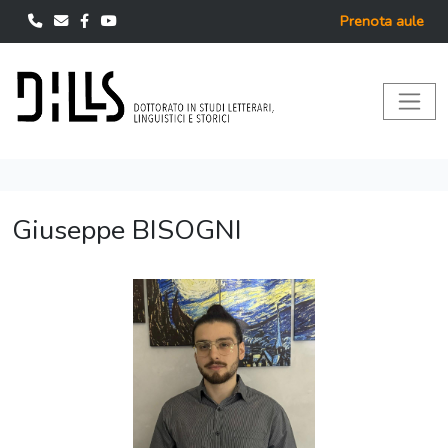
Prenota aule
Giuseppe BISOGNI