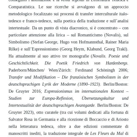
Comparatistica. Le sue ricerche si avvalgono di un approccio
metodologico focalizzato sui processi di transfer interculturale italo-
tedesco e franco-tedesco, sulla poetica della traduzione e sull’analisi
intertestuale. Da un punto di vista diacronico, si è concentrato – con
particolare attenzione alla lirica – sul Romanticismo (Novalis), sul
Simbolismo (Stefan George, Hugo von Hofmannsthal, Rainer Maria
Rilke) e sull’Espressionismo (Georg Heym, Klabund, Georg Trakl).
Ha attualmente al suo attivo tre monografie (
Novalis. Poesie und
Geschichtlichkeit. Die Poetik Friedrich von Hardenbergs
.
Paderborn/München/ Wien/Zürich: Ferdinand Schöningh 2006;
Transfer und Modifikation – Die französischen Symbolisten in der
deutschsprachigen Lyrik der Moderne (1890–1923)
. Berlin/Boston:
De Gruyter 2016;
Expressionismus im internationalen Kontext –
Studien zur Europa-Reflexion, Übersetzungskultur und
Intertextualität der deutschsprachigen Avantgarde
.
Berlin/Boston: De
Gruyter 2023), otto curatele (tra cui volumi dedicati alla fortuna di
Salvator Rosa in Germania e alla ricezione di Boccaccio e di Ariosto
nella letteratura tedesca, oltre a due edizioni commentate di
manoscritti inediti, la traduzione integrale de
Les Fleurs du Mal
di