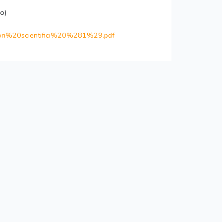
io)
ri%20scientifici%
20%281%29.pdf