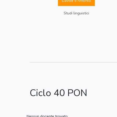
Davide d'Antonio
Studi linguistici
Ciclo 40 PON
Nessun docente trovato.