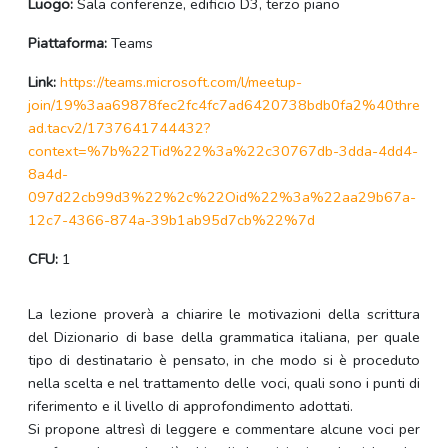
Luogo:
Sala conferenze, edificio D3, terzo piano
Piattaforma:
Teams
Link:
https://teams.microsoft.com/l/meetup-
join/19%3aa69878fec2fc4fc7ad6420738bdb0fa2%40thre
ad.tacv2/1737641744432?
context=%7b%22Tid%22%3a%22c30767db-3dda-4dd4-
8a4d-
097d22cb99d3%22%2c%22Oid%22%3a%22aa29b67a-
12c7-4366-874a-39b1ab95d7cb%22%7d
CFU:
1
La lezione proverà a chiarire le motivazioni della scrittura
del Dizionario di base della grammatica italiana, per quale
tipo di destinatario è pensato, in che modo si è proceduto
nella scelta e nel trattamento delle voci, quali sono i punti di
riferimento e il livello di approfondimento adottati.
Si propone altresì di leggere e commentare alcune voci per