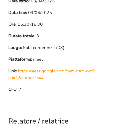
Data inizio:
03/04/2025
Data fine:
03/04/2025
Ora:
15:30-18:30
Durata totale:
3
Luogo:
Sala conferenze (D3)
Piattaforma:
meet
Link:
https://meet.google.com/mem-btro-opt?
pli=1&authuser=4
CFU:
2
Relatore / relatrice