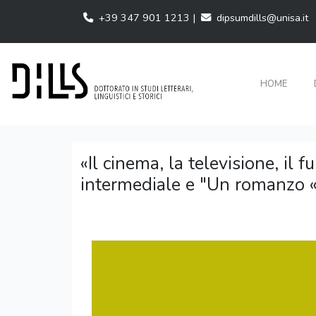
+39 347 901 1213 |
dipsumdills@unisa.it
HOME
«Il cinema, la televisione, il 
intermediale e "Un romanzo «f