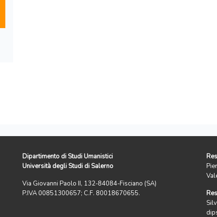
Dipartimento di Studi Umanistici
Res
Università degli Studi di Salerno
Pie
Val
Via Giovanni Paolo II, 132-84084-Fisciano (SA)
P.IVA 00851300657; C.F. 80018670655.
Res
Silv
dip