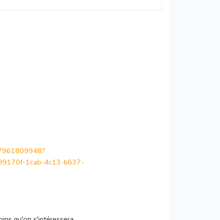
727961809948?
170f-1cab-4c13-b637-
ins qu'on s'intéressera.