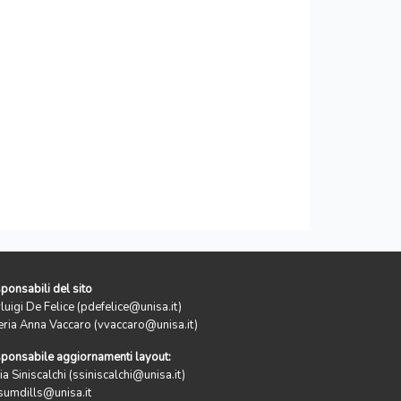
ponsabili del sito
rluigi De Felice (pdefelice@unisa.it)
eria Anna Vaccaro (vvaccaro@unisa.it)
ponsabile aggiornamenti layout:
ia Siniscalchi (ssiniscalchi@unisa.it)
sumdills@unisa.it