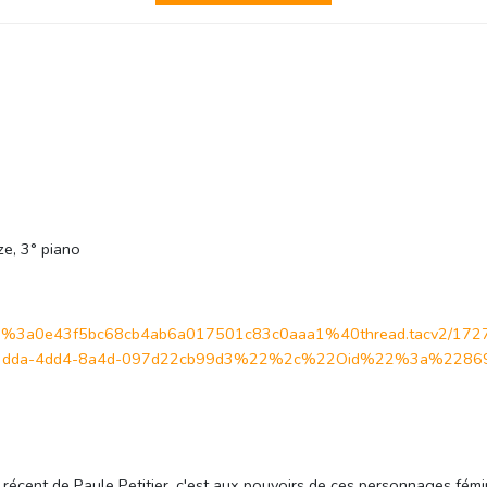
ze, 3° piano
join/19%3a0e43f5bc68cb4ab6a017501c83c0aaa1%40thread.tacv2/1
dda-4dd4-8a4d-097d22cb99d3%22%2c%22Oid%22%3a%228699
e récent de Paule Petitier, c'est aux pouvoirs de ces personnages fémin