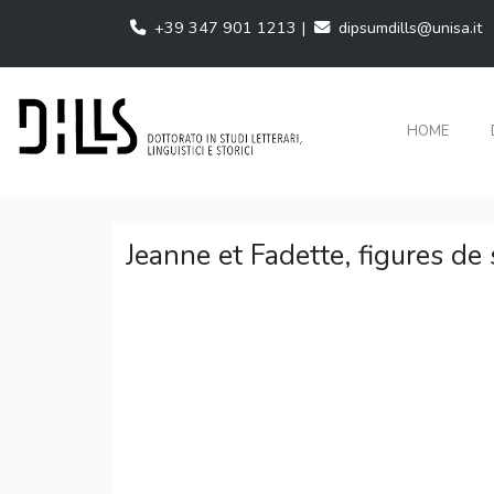
+39 347 901 1213 |
dipsumdills@unisa.it
HOME
Jeanne et Fadette, figures d