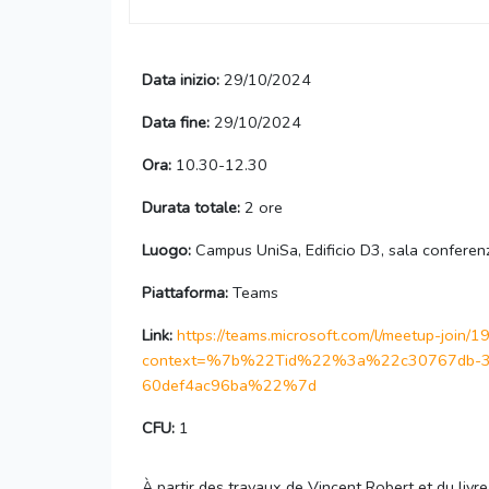
Data inizio:
29/10/2024
Data fine:
29/10/2024
Ora:
10.30-12.30
Durata totale:
2 ore
Luogo:
Campus UniSa, Edificio D3, sala conferen
Piattaforma:
Teams
Link:
https://teams.microsoft.com/l/meetup-
context=%7b%22Tid%22%3a%22c30767db-3
60def4ac96ba%22%7d
CFU:
1
À partir des travaux de Vincent Robert et du livr