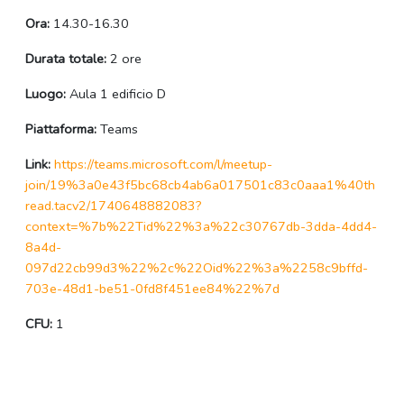
Ora:
14.30-16.30
Durata totale:
2 ore
Luogo:
Aula 1 edificio D
Piattaforma:
Teams
Link:
https://teams.microsoft.com/l/meetup-
join/19%3a0e43f5bc68cb4ab6a017501c83c0aaa1%40th
read.tacv2/1740648882083?
context=%7b%22Tid%22%3a%22c30767db-3dda-4dd4-
8a4d-
097d22cb99d3%22%2c%22Oid%22%3a%2258c9bffd-
703e-48d1-be51-0fd8f451ee84%22%7d
CFU:
1