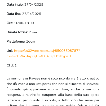
Data inizio:
27/04/2025
Data fine:
27/04/2025
Ora:
16:00-18:00
Durata totale:
2 ore
Piattaforma:
Zoom
Link:
https://us02web.zoom.us/j/85006508787?
pwd=cUWaLiIayZXjDv4E6ALXpFPxffyjnK.1
CFU:
1
La memoria in Pavese non è solo ricordo ma è atto creativo
che dà voce a uno «stupore» che non si alimenta di «novità».
È quanto già appartiene allo scrittore, e che la memoria
recupera, a nutrire lo «stupore» alla base della sua opera
letteraria: per questo il ricordo, e tutto ciò che serve per
evitare che il tempo lo renda meno vivido, finisce col far