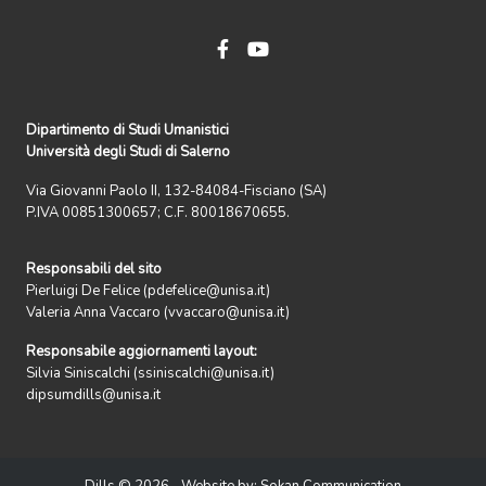
Dipartimento di Studi Umanistici
Università degli Studi di Salerno
Via Giovanni Paolo II, 132-84084-Fisciano (SA)
P.IVA 00851300657; C.F. 80018670655.
Responsabili del sito
Pierluigi De Felice (pdefelice@unisa.it)
Valeria Anna Vaccaro (vvaccaro@unisa.it)
Responsabile aggiornamenti layout:
Silvia Siniscalchi (ssiniscalchi@unisa.it)
dipsumdills@unisa.it
Dills © 2026 - Website by:
Sokan Communication