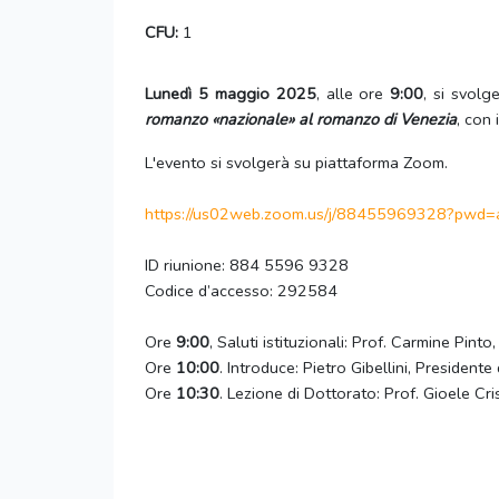
CFU:
1
Lunedì 5 maggio 2025
, alle ore
9:00
, si svolg
romanzo «nazionale» al romanzo di Venezia
, con 
L'evento si svolgerà su piattaforma Zoom.
https://us02web.zoom.us/j/
88455969328?pwd=
ID riunione: 884 5596 9328
Codice d’accesso: 292584
Ore
9:00
, Saluti istituzionali: Prof. Carmine Pin
Ore
10:00
. Introduce: Pietro Gibellini, President
Ore
10:30
. Lezione di Dottorato: Prof. Gioele Cri