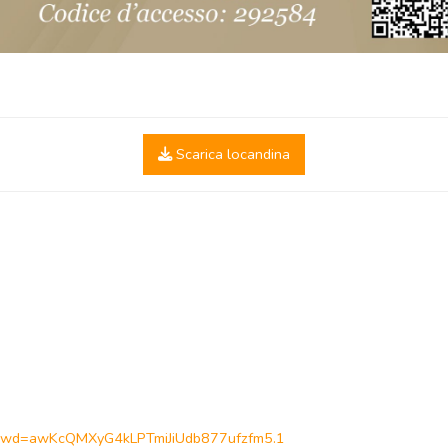
Scarica locandina
?pwd=awKcQMXyG4kLPTmiJiUdb877ufzfm5.1