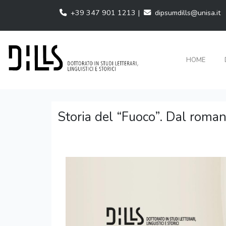
+39 347 901 1213 |
dipsumdills@unisa.it
HOME
Storia del “Fuoco”. Dal roma