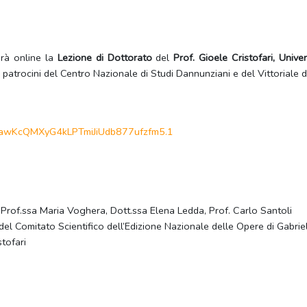
erà online la
Lezione di Dottorato
del
Prof. Gioele Cristofari, Univer
i patrocini del Centro Nazionale di Studi Dannunziani e del Vittoriale de
awKcQMXyG4kLPTmiJiUdb877ufzfm5
.1
to, Prof.ssa Maria Voghera, Dott.ssa Elena Ledda, Prof. Carlo Santoli
e del Comitato Scientifico dell’Edizione Nazionale delle Opere di Gabri
stofari