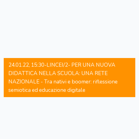
24.01.22, 15:30-LINCEI/2- PER UNA NUOVA
DIDATTICA NELLA SCUOLA: UNA RETE
NAZIONALE - Tra nativi e boomer: riflessione
semiotica ed educazione digitale