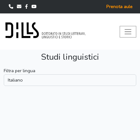
Prenota aule
Studi linguistici
Filtra per lingua