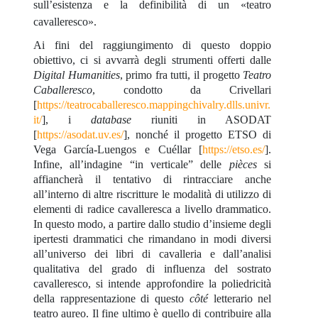
sull’esistenza e la definibilità di un «teatro
cavalleresco».
Ai fini del raggiungimento di questo doppio
obiettivo,
ci si avvarrà degli strumenti offerti dalle
Digital Humanities
, primo fra tutti, il progetto
Teatro
Caballeresco
, condotto da Crivellari
[
https://teatrocaballeresco.mappingchivalry.dlls.univr.
it/
], i
database
riuniti in ASODAT
[
https://asodat.uv.es/
], nonché il progetto ETSO di
Vega García-Luengos e Cuéllar [
https://etso.es/
].
Infine, all’indagine “in verticale” delle
pièces
si
affiancherà il tentativo di rintracciare anche
all’interno di altre riscritture le modalità di utilizzo di
elementi di radice cavalleresca a livello drammatico.
In questo modo, a partire dallo studio d’insieme degli
ipertesti drammatici che rimandano in modi diversi
all’universo dei libri di cavalleria e dall’analisi
qualitativa del grado di influenza del sostrato
cavalleresco, si intende approfondire la poliedricità
della rappresentazione di questo
côté
letterario nel
teatro aureo. Il fine ultimo è quello di contribuire alla