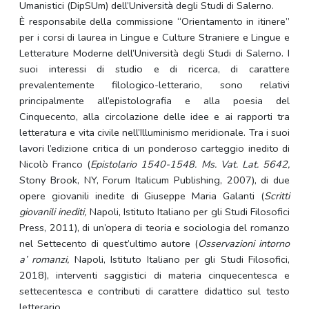
Umanistici (DipSUm) dell’Università degli Studi di Salerno.
È responsabile della commissione “Orientamento in itinere”
per i corsi di laurea in Lingue e Culture Straniere e Lingue e
Letterature Moderne dell’Università degli Studi di Salerno. I
suoi interessi di studio e di ricerca, di carattere
prevalentemente filologico-letterario, sono relativi
principalmente all’epistolografia e alla poesia del
Cinquecento, alla circolazione delle idee e ai rapporti tra
letteratura e vita civile nell’Illuminismo meridionale. Tra i suoi
lavori l’edizione critica di un ponderoso carteggio inedito di
Nicolò Franco (
Epistolario 1540-1548. Ms. Vat. Lat. 5642,
Stony Brook, NY, Forum Italicum Publishing, 2007), di due
opere giovanili inedite di Giuseppe Maria Galanti (
Scritti
giovanili inediti,
Napoli, Istituto Italiano per gli Studi Filosofici
Press, 2011), di un’opera di teoria e sociologia del romanzo
nel Settecento di quest’ultimo autore (
Osservazioni intorno
a’ romanzi,
Napoli, Istituto Italiano per gli Studi Filosofici,
2018), interventi saggistici di materia cinquecentesca e
settecentesca e contributi di carattere didattico sul testo
letterario.