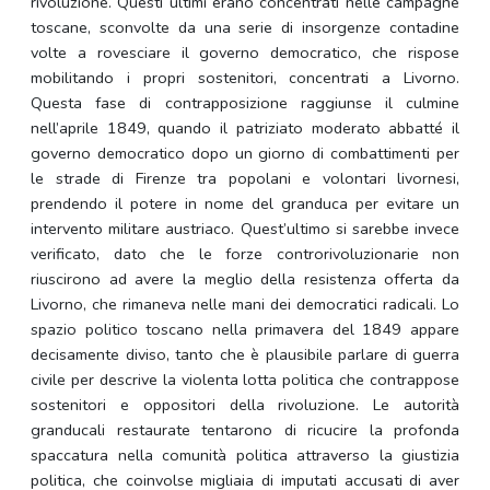
rivoluzione. Questi ultimi erano concentrati nelle campagne
toscane, sconvolte da una serie di insorgenze contadine
volte a rovesciare il governo democratico, che rispose
mobilitando i propri sostenitori, concentrati a Livorno.
Questa fase di contrapposizione raggiunse il culmine
nell’aprile 1849, quando il patriziato moderato abbatté il
governo democratico dopo un giorno di combattimenti per
le strade di Firenze tra popolani e volontari livornesi,
prendendo il potere in nome del granduca per evitare un
intervento militare austriaco. Quest’ultimo si sarebbe invece
verificato, dato che le forze controrivoluzionarie non
riuscirono ad avere la meglio della resistenza offerta da
Livorno, che rimaneva nelle mani dei democratici radicali. Lo
spazio politico toscano nella primavera del 1849 appare
decisamente diviso, tanto che è plausibile parlare di guerra
civile per descrive la violenta lotta politica che contrappose
sostenitori e oppositori della rivoluzione. Le autorità
granducali restaurate tentarono di ricucire la profonda
spaccatura nella comunità politica attraverso la giustizia
politica, che coinvolse migliaia di imputati accusati di aver