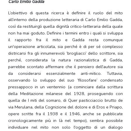
Carlo Emilio Gadda
L’obiettivo di questa ricerca è definire il ruolo del mito
all’interno della produzione letteraria di Carlo Emilio Gadda,
così da restituirgli quella dignità critico-letteraria della quale
non ha mai goduto. Definire i termini entro i quali si sviluppa
il rapporto fra il mito e Gadda resta comunque
un'operazione articolata, sia perché è di per sé complesso
districarsi fra gli innumerevoli ‘brogliacci’ dello scrittore, sia
perché, considerata la natura razionalistica di Gadda,
parrebbe scontato affermare che il pensiero dell'autore sia
da considerarsi essenzialmente anti-mitico. Tuttavia,
osservando lo sviluppo del suo ‘filosofare’ condensato
pressappoco in un ventennio (a cominciare dalla scrittura
della Meditazione milanese del 1928, proseguendo con
quella de I miti del somaro, di Quer pasticciaccio brutto de
via Merulana, della Cognizione del dolore e di Eros e Priapo,
opere scritte fra il 1938 e il 1946, anche se pubblicate
cronologicamente più in là nel tempo), sembra possibile
individuare nel mito non solo l'oggetto di un dialogo