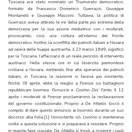
Toscana era stato nominato un Triumvirato democratico,
formato da Francesco Domenico Guerrazzi, Giuseppe
Montanelli e Giuseppe Mazzoni. Tuttavia, la politica di
Guerrazzi aveva attirato le ire della parte più estrema della
democrazia per la sua azione mediatrice con i moderati,
provocando, così, una rottura all’interno del fronte
democratico. Inoltre, la sconfitta dei patrioti italiani a Novara
ad opera delle truppe austriache, il 23 marzo 1849, significò
per la Toscana, l’affacciarsi di un reale pericolo di intervento
austriaco. Nelle stesse ore in cui l’esercito piemontese
crollava a Novara, mettendo fine alle speranze dei patrioti
italiani, in Toscana la reazione si faceva più insistente,
finché, l’8 aprile, ebbe la meglio a Firenze sui battaglioni
repubblicani livornesi
Ferruccio
e
Cosimo Del Fante
. Il 12
aprile i moderati di Firenze proclamarono la restaurazione
del governo costituzionale. Proprio a De Attellis toccò il
compito di dare questo annuncio ai livornesi durante un suo
discorso alla folla.[1] Nonostante ciò, Livorno si manteneva
ostile a questa soluzione e si preparava a resistere. Proprio
in questa fase cruciale, De Attellis si trovò a ricoprire i ruoli