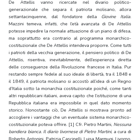
De Attellis vanno ricercate nel divario politico-
generazionale che separa il patriota molisano, allora
settantacinquenne, dal fondatore della
Giovine Italia
.
Mazzini temeva, infatti, che l’età avanzata di De Attellis
potesse impedire la normale attuazione di un piano di difesa,
ma soprattutto era contrario al programma monarchico-
costituzionale che De Attellis intendeva proporre. Come tutti
i patrioti della vecchia generazione, il pensiero politico di De
Attellis, risentiva, inevitabilmente, dell’esperienza diretta
delle conseguenze della Rivoluzione francese in Italia. Pur
restando sempre fedele al suo ideale di libertà, tra il 1848 e
il 1849, il patriota molisano si accostò all’idea di un Regno
d’Italia sotto la monarchia costituzionale poiché, come tanti
altri repubblicani italiani, aveva capito che l’istituzione di una
Repubblica italiana era impossibile in quel dato momento
storico. Nonostante ciò, De Attellis si mostrava pronto ad
accogliere i vantaggi che un eventuale sistema monarchico-
costituzionale poteva offrire. [1] Cfr. Pietro Martini,
Nessuna
bandiera bianca. Il diario livornese di Pietro Martini
, a cura di
Roberto Antonini, Patrizia Cascinelli, Luisa Marmugi, Livorno,