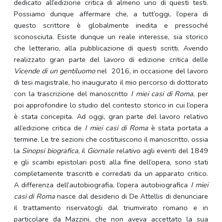
dedicato all’edizione critica di almeno uno di questi testi.
Possiamo dunque affermare che, a tutt’oggi, l’opera di
questo scrittore è globalmente inedita e pressoché
sconosciuta. Esiste dunque un reale interesse, sia storico
che letterario, alla pubblicazione di questi scritti. Avendo
realizzato gran parte del lavoro di edizione critica delle
Vicende di un gentiluomo
nel 2016, in occasione del lavoro
di tesi magistrale, ho inaugurato il mio percorso di dottorato
con la trascrizione del manoscritto
I miei casi di Roma
, per
poi approfondire lo studio del contesto storico in cui l’opera
è stata concepita. Ad oggi, gran parte del lavoro relativo
all’edizione critica de
I miei casi di Roma
è stata portata a
termine. Le tre sezioni che costituiscono il manoscritto, ossia
la
Sinopsi biografica
, il
Giornale
relativo agli eventi del 1849
e gli scambi epistolari posti alla fine dell’opera, sono stati
completamente trascritti e corredati da un apparato critico.
A differenza dell’autobiografia, l’opera autobiografica
I miei
casi di Roma
nasce dal desiderio di De Attellis di denunciare
il trattamento riservatogli dal triumvirato romano e in
particolare da Mazzini, che non aveva accettato la sua