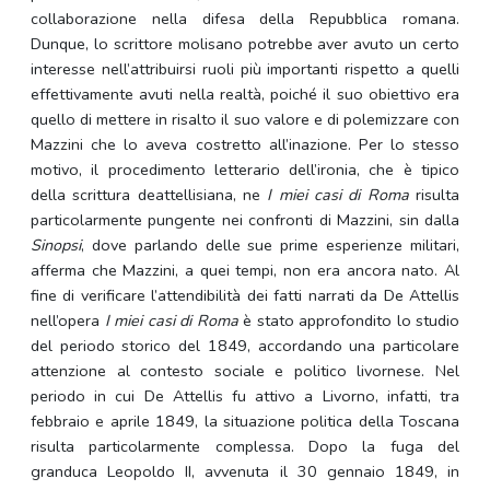
collaborazione nella difesa della Repubblica romana.
Dunque, lo scrittore molisano potrebbe aver avuto un certo
interesse nell’attribuirsi ruoli più importanti rispetto a quelli
effettivamente avuti nella realtà, poiché il suo obiettivo era
quello di mettere in risalto il suo valore e di polemizzare con
Mazzini che lo aveva costretto all’inazione. Per lo stesso
motivo, il procedimento letterario dell’ironia, che è tipico
della scrittura deattellisiana, ne
I miei casi di Roma
risulta
particolarmente pungente nei confronti di Mazzini, sin dalla
Sinopsi
, dove parlando delle sue prime esperienze militari,
afferma che Mazzini, a quei tempi, non era ancora nato. Al
fine di verificare l’attendibilità dei fatti narrati da De Attellis
nell’opera
I miei casi di Roma
è stato approfondito lo studio
del periodo storico del 1849, accordando una particolare
attenzione al contesto sociale e politico livornese. Nel
periodo in cui De Attellis fu attivo a Livorno, infatti, tra
febbraio e aprile 1849, la situazione politica della Toscana
risulta particolarmente complessa. Dopo la fuga del
granduca Leopoldo II, avvenuta il 30 gennaio 1849, in