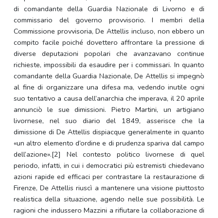
di comandante della Guardia Nazionale di Livorno e di
commissario del governo provvisorio. I membri della
Commissione provvisoria, De Attellis incluso, non ebbero un
compito facile poiché dovettero affrontare la pressione di
diverse deputazioni popolari che avanzavano continue
richieste, impossibili da esaudire per i commissari. In quanto
comandante della Guardia Nazionale, De Attellis si impegnò
al fine di organizzare una difesa ma, vedendo inutile ogni
suo tentativo a causa dell’anarchia che imperava, il 20 aprile
annunciò le sue dimissioni. Pietro Martini, un artigiano
livornese, nel suo diario del 1849, asserisce che la
dimissione di De Attellis dispiacque generalmente in quanto
«un altro elemento d’ordine e di prudenza spariva dal campo
dell’azione».[2] Nel contesto politico livornese di quel
periodo, infatti, in cui i democratici più estremisti chiedevano
azioni rapide ed efficaci per contrastare la restaurazione di
Firenze, De Attellis riuscì a mantenere una visione piuttosto
realistica della situazione, agendo nelle sue possibilità. Le
ragioni che indussero Mazzini a rifiutare la collaborazione di