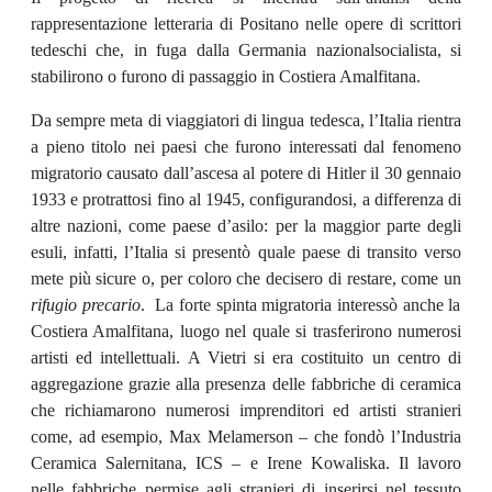
rappresentazione letteraria di Positano nelle opere di scrittori
tedeschi che, in fuga dalla Germania nazionalsocialista, si
stabilirono o furono di passaggio in Costiera Amalfitana
.
Da sempre meta di viaggiatori di lingua tedesca, l’Italia rientra
a pieno titolo nei paesi che furono interessati dal fenomeno
migratorio causato dall’ascesa al potere di Hitler il 30 gennaio
1933 e protrattosi fino al 1945, configurandosi, a differenza di
altre nazioni, come paese d’asilo: per la maggior parte degli
esuli, infatti, l’Italia si presentò quale paese di transito verso
mete più sicure o, per coloro che decisero di restare, come un
rifugio precario
.
La forte spinta migratoria interessò anche la
Costiera Amalfitana, luogo nel quale si trasferirono numerosi
artisti ed intellettuali. A Vietri si era costituito un centro di
aggregazione grazie alla presenza delle fabbriche di ceramica
che richiamarono numerosi imprenditori ed artisti stranieri
come, ad esempio, Max Melamerson – che fondò l’Industria
Ceramica Salernitana, ICS – e Irene Kowaliska. Il lavoro
nelle fabbriche permise agli stranieri di inserirsi nel tessuto