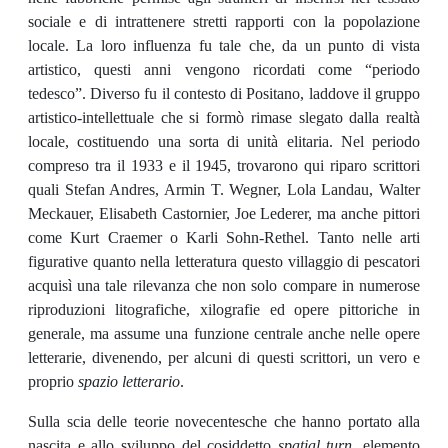
sociale e di intrattenere stretti rapporti con la popolazione
locale. La loro influenza fu tale che, da un punto di vista
artistico, questi anni vengono ricordati come “periodo
tedesco”. Diverso fu il contesto di Positano, laddove il gruppo
artistico-intellettuale che si formò rimase slegato dalla realtà
locale, costituendo una sorta di unità elitaria. Nel periodo
compreso tra il 1933 e il 1945, trovarono qui riparo scrittori
quali Stefan Andres, Armin T. Wegner, Lola Landau, Walter
Meckauer, Elisabeth Castornier, Joe Lederer, ma anche pittori
come Kurt Craemer o Karli Sohn-Rethel. Tanto nelle arti
figurative quanto nella letteratura questo villaggio di pescatori
acquisì una tale rilevanza che non solo compare in numerose
riproduzioni litografiche, xilografie ed opere pittoriche in
generale, ma assume una funzione centrale anche nelle opere
letterarie, divenendo, per alcuni di questi scrittori, un vero e
proprio
spazio letterario
.
Sulla scia delle teorie novecentesche che hanno portato alla
nascita e allo sviluppo del cosiddetto
spatial turn
, elemento