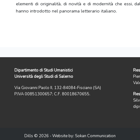
elementi di originalità, di novità e di modernità che essi, dal
hanno introdotto nel panorama letterario italiano.
Dipartimento di Studi Umanistici
Res
Università degli Studi di Salerno
Pie
Val
Via Giovanni Paolo II, 132-84084-Fisciano (SA)
P.IVA 00851300657; C.F. 80018670655.
Res
Silv
dip
Dills © 2026 - Website by:
Sokan Communication