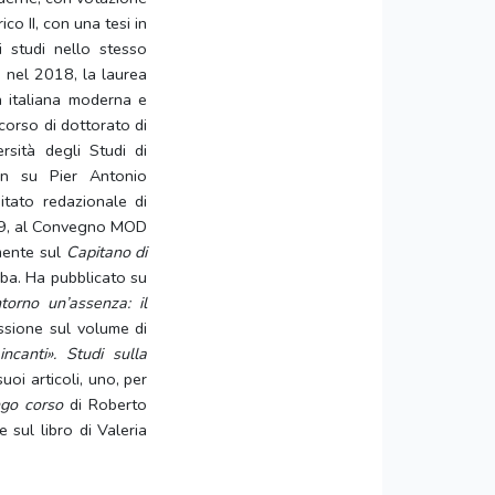
co II, con una tesi in
i studi nello stesso
 nel 2018, la laurea
a italiana moderna e
corso di dottorato di
versità degli Studi di
en su Pier Antonio
tato redazionale di
019, al Convegno MOD
mente sul
Capitano di
ba. Ha pubblicato su
ntorno un’assenza: il
sione sul volume di
ncanti». Studi sulla
oi articoli, uno, per
ungo corso
di Roberto
e sul libro di Valeria