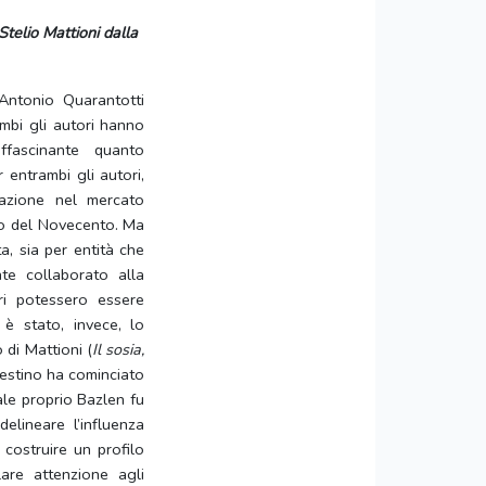
Stelio Mattioni dalla
 Antonio Quarantotti
ambi gli autori hanno
fascinante quanto
entrambi gli autori,
cazione nel mercato
ano del Novecento. Ma
a, sia per entità che
nte collaborato alla
bri potessero essere
 è stato, invece, lo
o di Mattioni (
Il sosia,
iestino ha cominciato
ale proprio Bazlen fu
delineare l’influenza
 costruire un profilo
lare attenzione agli