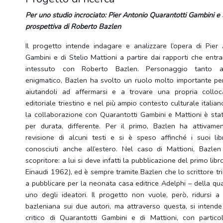
Per uno studio incrociato: Pier Antonio Quarantotti Gambini e 
prospettiva di Roberto Bazlen
Il progetto intende indagare e analizzare l’opera di Pier
Gambini e di Stelio Mattioni a partire dai rapporti che entr
intessuto con Roberto Bazlen. Personaggio tanto af
enigmatico, Bazlen ha svolto un ruolo molto importante per 
aiutandoli ad affermarsi e a trovare una propria collo
editoriale triestino e nel più ampio contesto culturale itali
la collaborazione con Quarantotti Gambini e Mattioni è stat
per durata, differente. Per il primo, Bazlen ha attivame
revisione di alcuni testi e si è speso affinché i suoi li
conosciuti anche all’estero. Nel caso di Mattioni, Bazlen
scopritore: a lui si deve infatti la pubblicazione del primo libr
Einaudi 1962), ed è sempre tramite Bazlen che lo scrittore tr
a pubblicare per la neonata casa editrice Adelphi – della qu
uno degli ideatori. Il progetto non vuole, però, ridursi a 
bazleniana sui due autori, ma attraverso questa, si intende
critico di Quarantotti Gambini e di Mattioni, con partico