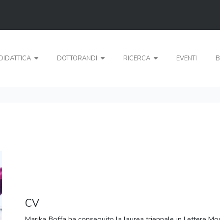
DIDATTICA
DOTTORANDI
RICERCA
EVENTI
B
CV
Marika Boffa ha conseguito la laurea triennale in Lettere M