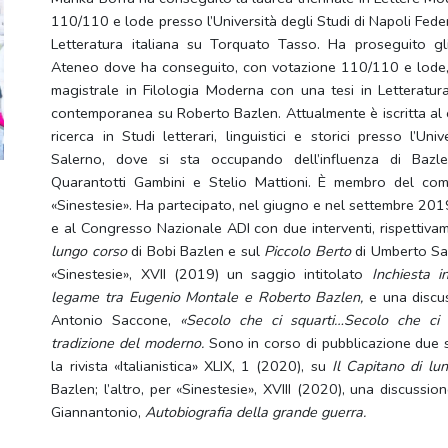
110/110 e lode presso l’Università degli Studi di Napoli Federi
Letteratura italiana su Torquato Tasso. Ha proseguito gl
Ateneo dove ha conseguito, con votazione 110/110 e lode,
magistrale in Filologia Moderna con una tesi in Letteratur
contemporanea su Roberto Bazlen. Attualmente è iscritta al 
ricerca in Studi letterari, linguistici e storici presso l’Uni
Salerno, dove si sta occupando dell’influenza di Bazl
Quarantotti Gambini e Stelio Mattioni. È membro del comi
«Sinestesie». Ha partecipato, nel giugno e nel settembre 2
e al Congresso Nazionale ADI con due interventi, rispettiva
lungo corso
di Bobi Bazlen e sul
Piccolo Berto
di Umberto Sa
«Sinestesie», XVII (2019) un saggio intitolato
Inchiesta i
legame tra Eugenio Montale e Roberto Bazlen,
e una discus
Antonio Saccone,
«Secolo che ci squarti…Secolo che ci i
tradizione del moderno.
Sono in corso di pubblicazione due su
la rivista «Italianistica» XLIX, 1 (2020), su
Il Capitano di l
Bazlen; l’altro, per «Sinestesie», XVIII (2020), una discussion
Giannantonio,
Autobiografia della grande guerra.