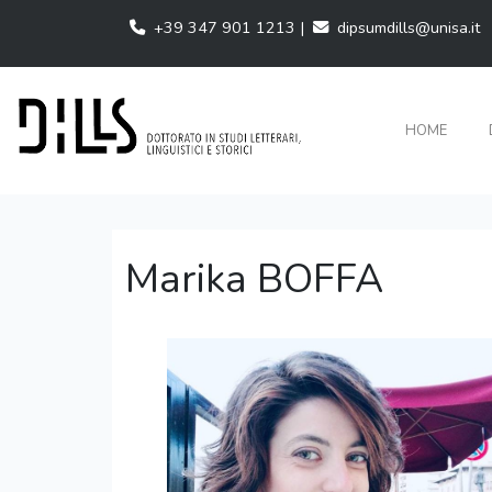
+39 347 901 1213 |
dipsumdills@unisa.it
HOME
Marika BOFFA