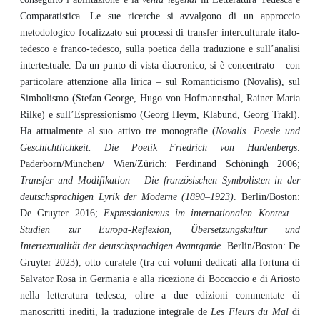
Comparatistica. Le sue ricerche si avvalgono di un approccio
metodologico focalizzato sui processi di transfer interculturale italo-
tedesco e franco-tedesco, sulla poetica della traduzione e sull’analisi
intertestuale. Da un punto di vista diacronico, si è concentrato – con
particolare attenzione alla lirica – sul Romanticismo (Novalis), sul
Simbolismo (Stefan George, Hugo von Hofmannsthal, Rainer Maria
Rilke) e sull’Espressionismo (Georg Heym, Klabund, Georg Trakl).
Ha attualmente al suo attivo tre monografie (
Novalis. Poesie und
Geschichtlichkeit. Die Poetik Friedrich von Hardenbergs
.
Paderborn/München/ Wien/Zürich: Ferdinand Schöningh 2006;
Transfer und Modifikation – Die französischen Symbolisten in der
deutschsprachigen Lyrik der Moderne (1890–1923)
. Berlin/Boston:
De Gruyter 2016;
Expressionismus im internationalen Kontext –
Studien zur Europa-Reflexion, Übersetzungskultur und
Intertextualität der deutschsprachigen Avantgarde
.
Berlin/Boston: De
Gruyter 2023), otto curatele (tra cui volumi dedicati alla fortuna di
Salvator Rosa in Germania e alla ricezione di Boccaccio e di Ariosto
nella letteratura tedesca, oltre a due edizioni commentate di
manoscritti inediti, la traduzione integrale de
Les Fleurs du Mal
di