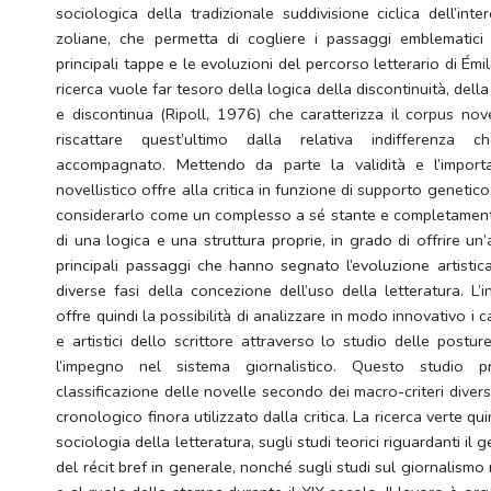
sociologica della tradizionale suddivisione ciclica dell’int
zoliane, che permetta di cogliere i passaggi emblematici
principali tappe e le evoluzioni del percorso letterario di Émil
ricerca vuole far tesoro della logica della discontinuità, del
e discontinua (Ripoll, 1976) che caratterizza il corpus nove
riscattare quest’ultimo dalla relativa indifferenz
accompagnato. Mettendo da parte la validità e l’import
novellistico offre alla critica in funzione di supporto genetico,
considerarlo come un complesso a sé stante e completamen
di una logica e una struttura proprie, in grado di offrire un’
principali passaggi che hanno segnato l’evoluzione artistica
diverse fasi della concezione dell’uso della letteratura. L’
offre quindi la possibilità di analizzare in modo innovativo i
e artistici dello scrittore attraverso lo studio delle postur
l’impegno nel sistema giornalistico. Questo studio
classificazione delle novelle secondo dei macro-criteri diver
cronologico finora utilizzato dalla critica. La ricerca verte qui
sociologia della letteratura, sugli studi teorici riguardanti il 
del récit bref in generale, nonché sugli studi sul giornalismo r