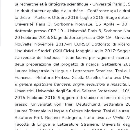
la recherche et à l'intégrité scientifique - Université Paris 3
Le droit d’auteur appliqué à la thèse – Conférence »; « Le dro
la thèse – Atelier ». Ottobre 2018–Luglio 2019: Stage dotto
Université Paris 3, Sorbonne Nouvelle. 15 Aprile – 30
dottorale presso CRP 19 – Université Paris 3, Sorbonne No
20 Febbraio 2018: Stage dottorale presso CRP 19 – Universi
Nouvelle. Novembre 2017–IN CORSO: Dottorato di Ricerca i
Linguistici e Storici” (XXIII Ciclo). Maggio–luglio 2017: Sogg
l’Université de Toulouse – Jean Jaurès per ragioni di ricerca 
della preparazione del progetto di ricerca. Settembre 
Laurea Magistrale in Lingue e Letterature Straniere. Tesi di 
Francese – Relatore: Prof.ssa Gisella Maiello, titolo tesi:
Une
Il genere epistolare francese: origini, evoluzioni e rinascite.
Umanistici, Università degli Studi di Salerno. Votazione: 11
2015–Febbraio 2016: Soggiorno di studio nei termini del p
presso, Universität von Trier, Deutschland. Settembre 
Laurea Triennale in Lingue e Culture Moderne. Tesi di Laurea
Relatore: Prof. Rosario Pellegrino, titolo tesi:
La Vieille 
Facoltà di Lingue e Letterature Straniere, Università deg