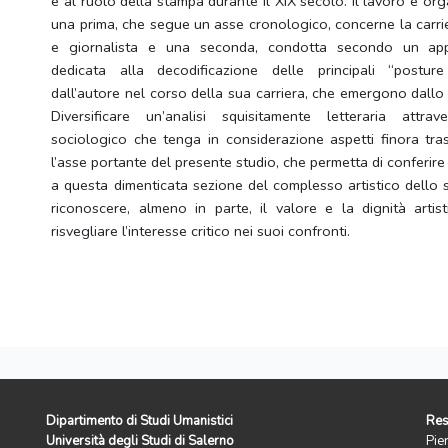
e al ruolo della stampa durante il XIX secolo. Il lavoro è org
una prima, che segue un asse cronologico, concerne la carrie
e giornalista e una seconda, condotta secondo un appr
dedicata alla decodificazione delle principali “posture
dall’autore nel corso della sua carriera, che emergono dallo 
Diversificare un’analisi squisitamente letteraria attr
sociologico che tenga in considerazione aspetti finora tras
l’asse portante del presente studio, che permetta di conferire
a questa dimenticata sezione del complesso artistico dello s
riconoscere, almeno in parte, il valore e la dignità artis
risvegliare l’interesse critico nei suoi confronti.
Dipartimento di Studi Umanistici
Res
Università degli Studi di Salerno
Pie