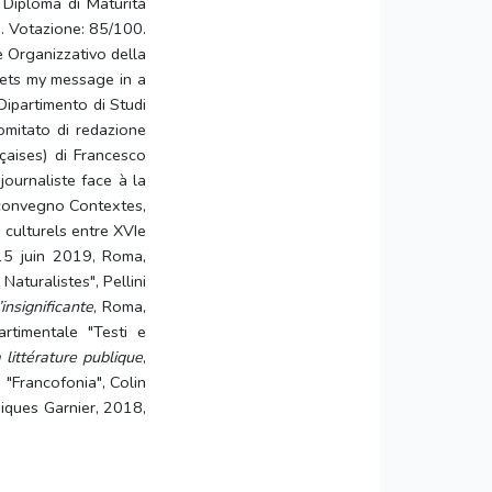
Diploma di Maturità
o). Votazione: 85/100.
e Organizzativo della
ets my message in a
ipartimento di Studi
omitato di redazione
nçaises) di Francesco
journaliste face à la
l convegno Contextes,
 culturels entre XVIe
-15 juin 2019, Roma,
Naturalistes", Pellini
nsignificante
, Roma,
rtimentale "Testi e
a littérature publique
,
 "Francofonia", Colin
ssiques Garnier, 2018,