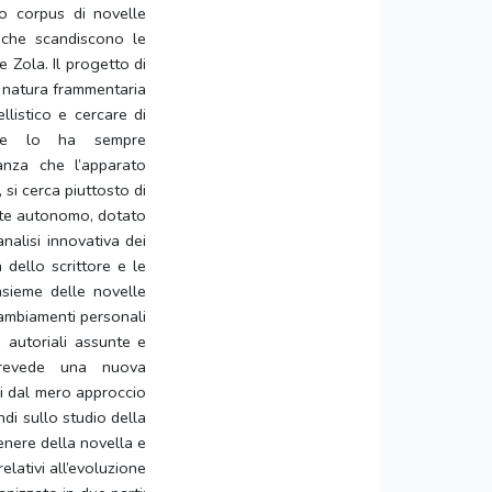
ero corpus di novelle
 che scandiscono le
e Zola. Il progetto di
la natura frammentaria
llistico e cercare di
a che lo ha sempre
anza che l’apparato
 si cerca piuttosto di
te autonomo, dotato
analisi innovativa dei
 dello scrittore e le
insieme delle novelle
 cambiamenti personali
e autoriali assunte e
 prevede una nuova
si dal mero approccio
ndi sullo studio della
genere della novella e
elativi all’evoluzione