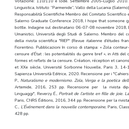
Votazione: 110/110 e lode. Settembre 2005–Luglio 2010. 
Linguistica, Istituto “Parmenide”, Vallo della Lucania (Salern
Responsabilità Scientifiche Membro del Comitato Scientifico 
Salerno Graduate Conference 2018, I hope that someone g
bottle. Indagine sul destinatario 06-07-08 novembre 2018, D
Umanistici, Università degli Studi di Salerno. Membro del c
della rivista scientifica "RIEF" (Revue italienne d’études fra
Fiorentino. Pubblicazioni In corso di stampa: « Zola conteur-
censure d’État : les potentialités du genre bref », in Atti de
formes et reflets de la censure. Création, réception et canons
et XXe siècle, Université Sorbonne Nouvelle, Paris 3, 14
Sapienza Università Editrice, 2020. Recensione per i "Cahiers 
P.,
Naturalismo e modernismo. Zola, Verga e la poetica dell’i
Artemide, 2016, 253 pp. Recensione per la rivista dipa
Linguaggi", Reverzy É.,
Portrait de l’artiste en fille de joie. L
Paris, CNRS Éditions, 2016, 344 pp. Recensione per la rivista
C.,
L’Événement dans la nouvelle contemporaine
, Paris, Cla
428 pp.