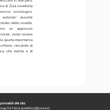
anizzato in due parti:
ra di Zola novellista
occio sociologico,
 autoriali” assunte
studio delle novelle.
averso un approccio
curati, vuole essere
 la giusta importanza
crittore, cercando di
tica che merita e di
ponsabili del sito
rluigi De Felice (pdefelice@unisa.it)