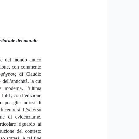
ritoriale del mondo
iale del mondo antico
duzione, con commento
 ὑφήγησις di Claudio
ell’antichità, la cui
e moderna, l’ultima
al 1561, con l’edizione
o per gli studiosi di
 incentrerà il
focus
su
ne di evidenziarne,
rticolare riguardo ai
truzione del contesto
so sottesi. A tal fine