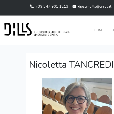
+39 347 901 1213 |
dipsumdills@unisa.it
HOME
Nicoletta TANCREDI