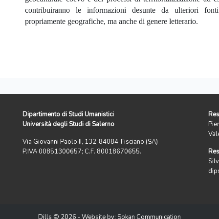
contribuiranno le informazioni desunte da ulteriori font
propriamente geografiche, ma anche di genere letterario.
Dipartimento di Studi Umanistici
Res
Università degli Studi di Salerno
Pie
Val
Via Giovanni Paolo II, 132-84084-Fisciano (SA)
P.IVA 00851300657; C.F. 80018670655.
Res
Silv
dip
Dills © 2026 - Website by:
Sokan Communication