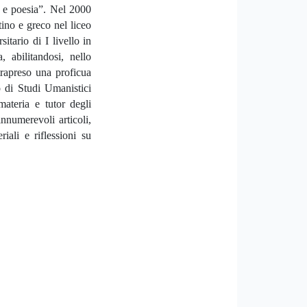
ca e poesia”. Nel 2000
tino e greco nel liceo
tario di I livello in
, abilitandosi, nello
trapreso una proficua
o di Studi Umanistici
materia e tutor degli
nnumerevoli articoli,
iali e riflessioni su