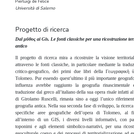
Pierluigi de Felice
Università di Salerno
Progetto di ricerca
Dal μῦθος ai Gis. Le fonti classiche per una ricostruzione ter
antico
Il progetto di ricerca mira a ricostruire la visione territor
attraverso le fonti classiche, in particolare mediante la tra
critico-geografico, dei primi due libri della Γεωγραφικὴ
Tolomeo. Pur essendo quest’ultimo il più importante geografo d
influenza avrebbe raggiunto la geografia rinascimentale 
traduzione dal greco all’italiano della sua opera risale infatti 
di Girolamo Ruscelli, rimasta sino a oggi l’unico riferiment
geografia antica. Nella sua seconda fase di sviluppo, la ricerca
specifiche aree geografiche dell’opera di Tolomeo, al fi
all’interno di un GIS, i diversi livelli informativi, con pa
toponimi e agli elementi simbolico-narrativi, per una ricos
geoculturale coevo e dei processi di territorializzazione ad es