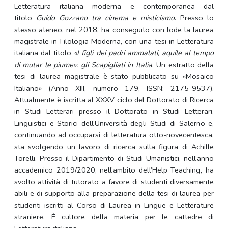
Letteratura italiana moderna e contemporanea dal
titolo
Guido Gozzano tra cinema e misticismo
. Presso lo
stesso ateneo, nel 2018, ha conseguito con lode la laurea
magistrale in Filologia Moderna, con una tesi in Letteratura
italiana dal titolo
«I figli dei padri ammalati, aquile al tempo
di mutar le piume»: gli Scapigliati in Italia
. Un estratto della
tesi di laurea magistrale è stato pubblicato su «Mosaico
Italiano» (Anno XIII, numero 179, ISSN: 2175-9537).
Attualmente è iscritta al XXXV ciclo del Dottorato di Ricerca
in Studi Letterari presso il Dottorato in Studi Letterari,
Linguistici e Storici dell’Università degli Studi di Salerno e,
continuando ad occuparsi di letteratura otto-novecentesca,
sta svolgendo un lavoro di ricerca sulla figura di Achille
Torelli. Presso il Dipartimento di Studi Umanistici, nell’anno
accademico 2019/2020, nell’ambito dell’Help Teaching, ha
svolto attività di tutorato a favore di studenti diversamente
abili e di supporto alla preparazione della tesi di laurea per
studenti iscritti al Corso di Laurea in Lingue e Letterature
straniere. È cultore della materia per le cattedre di