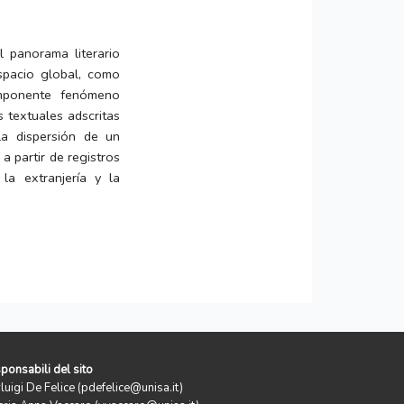
 panorama literario
spacio global, como
 imponente fenómeno
s textuales adscritas
la dispersión de un
a partir de registros
la extranjería y la
ponsabili del sito
rluigi De Felice (pdefelice@unisa.it)