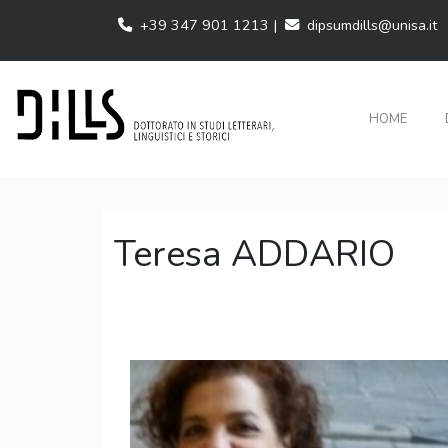
+39 347 901 1213 |
dipsumdills@unisa.it
HOME
Teresa ADDARIO