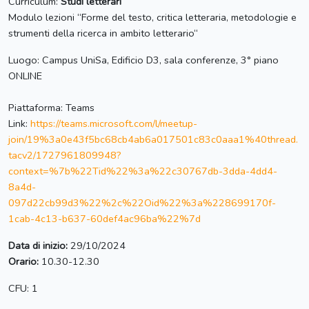
Curriculum:
Studi letterari
Modulo lezioni “Forme del testo, critica letteraria, metodologie e
strumenti della ricerca in ambito letterario“
Luogo: Campus UniSa, Edificio D3, sala conferenze, 3° piano
ONLINE
Piattaforma: Teams
Link:
https://teams.microsoft.com/l/meetup-
join/19%3a0e43f5bc68cb4ab6a017501c83c0aaa1%40thread.
tacv2/1727961809948?
context=%7b%22Tid%22%3a%22c30767db-3dda-4dd4-
8a4d-
097d22cb99d3%22%2c%22Oid%22%3a%228699170f-
1cab-4c13-b637-60def4ac96ba%22%7d
Data di inizio:
29/10/2024
Orario:
10.30-12.30
CFU: 1