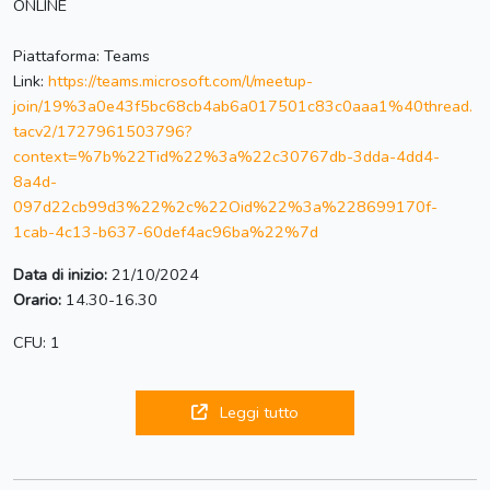
ONLINE
Piattaforma: Teams
Link:
https://teams.microsoft.com/l/meetup-
join/19%3a0e43f5bc68cb4ab6a017501c83c0aaa1%40thread.
tacv2/1727961503796?
context=%7b%22Tid%22%3a%22c30767db-3dda-4dd4-
8a4d-
097d22cb99d3%22%2c%22Oid%22%3a%228699170f-
1cab-4c13-b637-60def4ac96ba%22%7d
Data di inizio:
21/10/2024
Orario:
14.30-16.30
CFU: 1
Leggi tutto