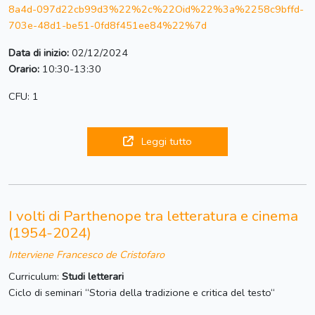
8a4d-097d22cb99d3%22%2c%22Oid%22%3a%2258c9bffd-
703e-48d1-be51-0fd8f451ee84%22%7d
Data di inizio:
02/12/2024
Orario:
10:30-13:30
CFU: 1
Leggi tutto
I volti di Parthenope tra letteratura e cinema
(1954-2024)
Interviene Francesco de Cristofaro
Curriculum:
Studi letterari
Ciclo di seminari “Storia della tradizione e critica del testo“