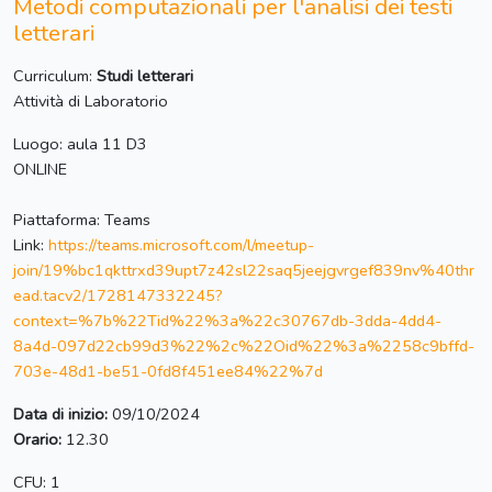
Metodi computazionali per l'analisi dei testi
letterari
Curriculum:
Studi letterari
Attività di Laboratorio
Luogo: aula 11 D3
ONLINE
Piattaforma: Teams
Link:
https://teams.microsoft.com/l/meetup-
join/19%bc1qkttrxd39upt7z42sl22saq5jeejgvrgef839nv%40thr
ead.tacv2/1728147332245?
context=%7b%22Tid%22%3a%22c30767db-3dda-4dd4-
8a4d-097d22cb99d3%22%2c%22Oid%22%3a%2258c9bffd-
703e-48d1-be51-0fd8f451ee84%22%7d
Data di inizio:
09/10/2024
Orario:
12.30
CFU: 1