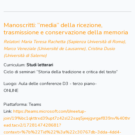
Manoscritti: “media” della ricezione,
trasmissione e conservazione della memoria
Relatori: Maria Teresa Rachetta (Sapienza Università di Roma),
Marco Veneziale (Université de Lausanne), Cristina Dusio
(Università di Salerno)
Curriculum:
Studi letterari
Ciclo di seminari “Storia della tradizione e critica del testo“
Luogo: Aula delle conferenze D3 - terzo piano-
ONLINE
Piattaforma: Teams
Link:
https://teams.microsoft.com/l/meetup-
join/19%bc1qkttrxd39upt7z42sl22saq5jeejgvrgef839nv%40thr
ead.tacv2/1728147428681?
context=%7b%22Tid%22%3a%22c30767db-3dda-4dd4-