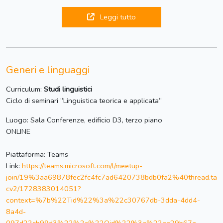
Leggi tutto
Generi e linguaggi
Curriculum:
Studi linguistici
Ciclo di seminari “Linguistica teorica e applicata“
Luogo: Sala Conferenze, edificio D3, terzo piano
ONLINE
Piattaforma: Teams
Link:
https://teams.microsoft.com/l/meetup-
join/19%3aa69878fec2fc4fc7ad6420738bdb0fa2%40thread.ta
cv2/1728383014051?
context=%7b%22Tid%22%3a%22c30767db-3dda-4dd4-
8a4d-