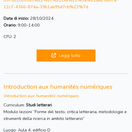
097d22cb99d3%22%2c%22Oid%22%3a%22aa29b67a-
12c7-4366-874a-39b1ab95d7cb%22%7d
Data di inizio:
28/10/2024
Orario:
9:00-14:00
CFU: 2
Leggi tutto
Introduction aux humanités numériques
Introduction aux humanités numériques
Curriculum:
Studi letterari
Modulo lezioni “Forme del testo, critica letteraria, metodologie e
strumenti della ricerca in ambito letterario“
Luogo: Aula 4, edificio D