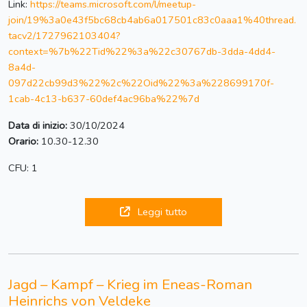
Link:
https://teams.microsoft.com/l/meetup-
join/19%3a0e43f5bc68cb4ab6a017501c83c0aaa1%40thread.
tacv2/1727962103404?
context=%7b%22Tid%22%3a%22c30767db-3dda-4dd4-
8a4d-
097d22cb99d3%22%2c%22Oid%22%3a%228699170f-
1cab-4c13-b637-60def4ac96ba%22%7d
Data di inizio:
30/10/2024
Orario:
10.30-12.30
CFU: 1
Leggi tutto
Jagd – Kampf – Krieg im Eneas-Roman
Heinrichs von Veldeke