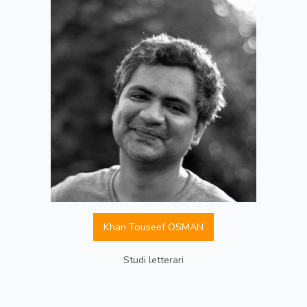
Khan Touseef OSMAN
Studi letterari