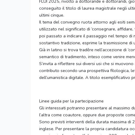
FLUI 2025, rivolto a dottorande e dottorandi, giov
conseguito il titolo di laurea magistrale negli ulti
ultimi cinque.
Il tema del convegno ruota attorno agli esiti sema
utilizzato nel significato di ‘consegnare, affidar
poi passato a indicare il passaggio nel tempo di m
sostantivo tradizione, esprime la trasmissione di 
Già in latino si trova tradĕre nell’accezione di ‘c
semantico di tradimento, inteso come venire men
S’invita a riflettere sui diversi usi che si muovon
contributo secondo una prospettiva filologica, let
dell’umanistica digitale. A titolo esemplificativo
Linee guida per la partecipazione
Gli interessati potranno presentare al massimo d
l’altra come coautore, oppure due proposte com
Sono previsti interventi della durata massima di 2
inglese. Per presentare la propria candidatura oc