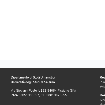
Dipartimento di Studi Umanistici
Res
Università degli Studi di Salerno
Pie
Val
Via Giovanni Paolo II, 132-84084-Fisciano (SA)
P.IVA 00851300657; C.F. 80018670655.
Res
Silv
dip