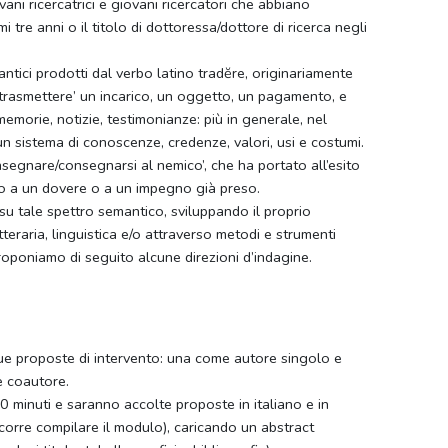
ani ricercatrici e giovani ricercatori che abbiano
mi tre anni o il titolo di dottoressa/dottore di ricerca negli
ntici prodotti dal verbo latino tradĕre, originariamente
e, trasmettere’ un incarico, un oggetto, un pagamento, e
emorie, notizie, testimonianze: più in generale, nel
un sistema di conoscenze, credenze, valori, usi e costumi.
onsegnare/consegnarsi al nemico’, che ha portato all’esito
o a un dovere o a un impegno già preso.
o su tale spettro semantico, sviluppando il proprio
teraria, linguistica e/o attraverso metodi e strumenti
 proponiamo di seguito alcune direzioni d’indagine.
ue proposte di intervento: una come autore singolo e
e coautore.
0 minuti e saranno accolte proposte in italiano e in
corre compilare il modulo), caricando un abstract