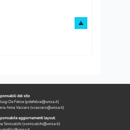
ponsabili del sito
rluigi De Felice (pdefelice@unisa.it)
eria Anna Vaccaro (vvaccaro@unisa.it)
ponsabile aggiornamenti layout:
ia Siniscalchi (ssiniscalchi@unisa.it)
sumdills@unisa.it