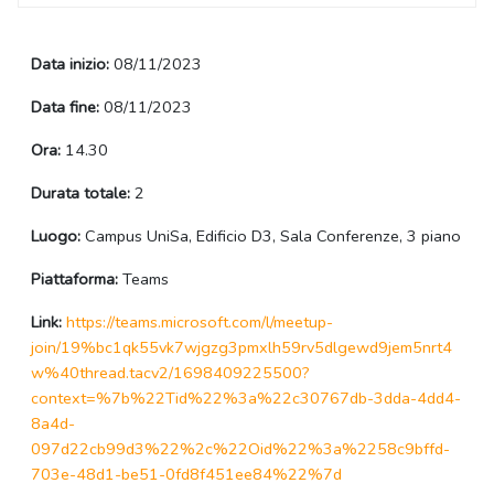
Data inizio:
08/11/2023
Data fine:
08/11/2023
Ora:
14.30
Durata totale:
2
Luogo:
Campus UniSa, Edificio D3, Sala Conferenze, 3 piano
Piattaforma:
Teams
Link:
https://teams.microsoft.com/l/meetup-
join/19%bc1qk55vk7wjgzg3pmxlh59rv5dlgewd9jem5nrt4
w%40thread.tacv2/1698409225500?
context=%7b%22Tid%22%3a%22c30767db-3dda-4dd4-
8a4d-
097d22cb99d3%22%2c%22Oid%22%3a%2258c9bffd-
703e-48d1-be51-0fd8f451ee84%22%7d