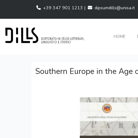
+39 347 901 1213 |
dipsumdills@unisa.it
HOME
Southern Europe in the Age o