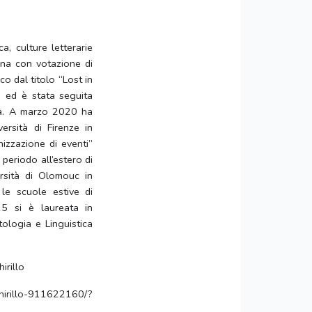
a, culture letterarie
gna con votazione di
o dal titolo “Lost in
o” ed è stata seguita
ola. A marzo 2020 ha
versità di Firenze in
nizzazione di eventi”
eriodo all’estero di
ersità di Olomouc in
e scuole estive di
015 si è laureata in
ologia e Linguistica
irillo
irillo-911622160/?