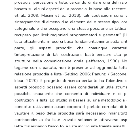
prosodia, percezione e liste, cercando di dare una definizio
basata su alcuni aspetti della prosodia. In base alla recente
et al., 2009; Masini et al., 2018), tali costruzioni sono 
sintagmatiche di almeno due elementi dello stesso tipo, con
categoriali, e che occupano una stessa posizione sintattica
recupero per licei: ragionieri programmatori e geometri” [LI
lista attualmente in uso si basa fondamentalmente sulla sinta
parte, gli aspetti prosodici che comunque caratte
l’interpretazione di tali costruzioni; basti pensare alla p
strutture nella comunicazione orale (Jefferson, 1990). N
legame con il parlato, non è presente ad oggi molta lett
relazione prosodia e liste (Selting, 2006; Panunzi / Saccone,
Inbar, 2020). Il progetto di ricerca pertanto ha l’obiettivo 
aspetti prosodici possano essere considerati un utile strumen
possibile esauriente che consenta di individuare e di po
costruzioni a lista. Lo studio si baserà su una metodologia
condotto utilizzando alcuni corpora di parlato corredati di tes
valutare il peso della prosodia sarà necessario innanzitutt
corrispondenza fra liste trovate solamente attraverso aspet
lette tralasciando l’ascolto, e liste individuate tramite aspetti