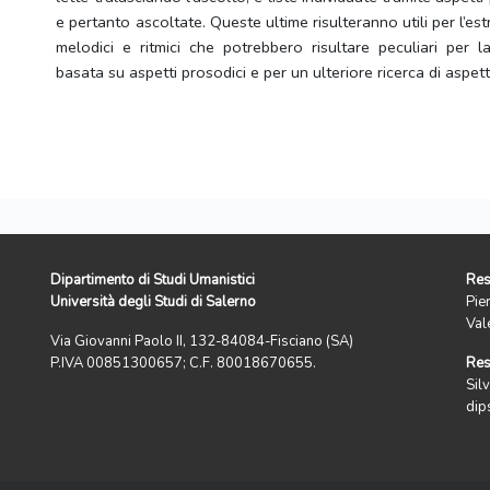
e pertanto ascoltate. Queste ultime risulteranno utili per l’es
melodici e ritmici che potrebbero risultare peculiari per la
basata su aspetti prosodici e per un ulteriore ricerca di aspetti
Dipartimento di Studi Umanistici
Res
Università degli Studi di Salerno
Pie
Val
Via Giovanni Paolo II, 132-84084-Fisciano (SA)
P.IVA 00851300657; C.F. 80018670655.
Res
Silv
dip