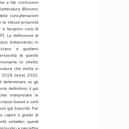
ne a tali costruzioni
 letteratura (Bonvino
delle concatenazioni
 le stesse proprietà
 “si tengono corsi di
P]. La definizione di
ssi, tralasciando, in
rizzano e guidano
ervasività di queste
onostante lo stretto
eratura che metta in
 2018; Izre’el, 2020,
di determinare se gli
to definitorio il più
ter interpretare le
 corpus-based e sarà
ti già trascritti. Per
o capire il grado di
ti sintattici, quindi
 prosodici e percettivi