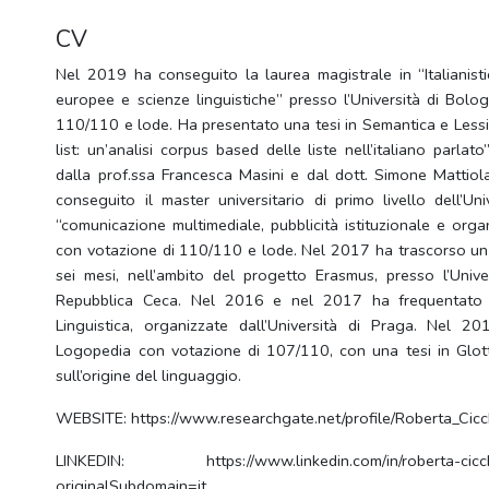
CV
Nel 2019 ha conseguito la laurea magistrale in “Italianistic
europee e scienze linguistiche” presso l’Università di Bolo
110/110 e lode. Ha presentato una tesi in Semantica e Lessic
list: un’analisi corpus based delle liste nell’italiano parlat
dalla prof.ssa Francesca Masini e dal dott. Simone Matti
conseguito il master universitario di primo livello dell’Uni
“comunicazione multimediale, pubblicità istituzionale e orga
con votazione di 110/110 e lode. Nel 2017 ha trascorso un p
sei mesi, nell’ambito del progetto Erasmus, presso l’Univ
Repubblica Ceca. Nel 2016 e nel 2017 ha frequentato l
Linguistica, organizzate dall’Università di Praga. Nel 2
Logopedia con votazione di 107/110, con una tesi in Glott
sull’origine del linguaggio.
WEBSITE: https://www.researchgate.net/profile/Roberta_Cicch
LINKEDIN: https://www.linkedin.com/in/roberta-cicch
originalSubdomain=it