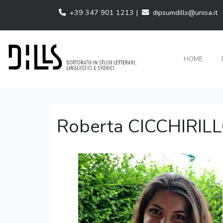
+39 347 901 1213 |
dipsumdills@unisa.it
HOME
Roberta CICCHIRIL