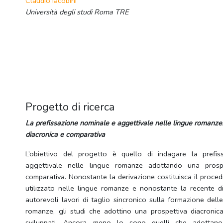
Claudio Iacobini
Università degli studi Roma TRE
Progetto di ricerca
La prefissazione nominale e aggettivale nelle lingue romanze
diacronica e comparativa
L’obiettivo del progetto è quello di indagare la prefi
aggettivale nelle lingue romanze adottando una prospe
comparativa. Nonostante la derivazione costituisca il proce
utilizzato nelle lingue romanze e nonostante la recente dis
autorevoli lavori di taglio sincronico sulla formazione dell
romanze, gli studi che adottino una prospettiva diacroni
sviluppati. Ancora meno lo sono quelli che adottan