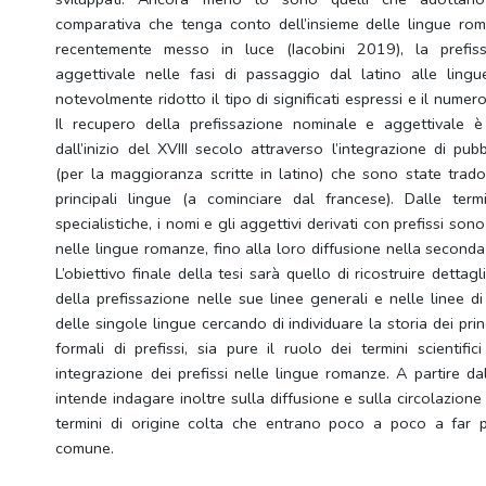
comparativa che tenga conto dell’insieme delle lingue ro
recentemente messo in luce (Iacobini 2019), la prefis
aggettivale nelle fasi di passaggio dal latino alle ling
notevolmente ridotto il tipo di significati espressi e il numero 
Il recupero della prefissazione nominale e aggettivale è
dall’inizio del XVIII secolo attraverso l’integrazione di pubb
(per la maggioranza scritte in latino) che sono state trado
principali lingue (a cominciare dal francese). Dalle ter
specialistiche, i nomi e gli aggettivi derivati con prefissi so
nelle lingue romanze, fino alla loro diffusione nella second
L’obiettivo finale della tesi sarà quello di ricostruire detta
della prefissazione nelle sue linee generali e nelle linee d
delle singole lingue cercando di individuare la storia dei princ
formali di prefissi, sia pure il ruolo dei termini scientific
integrazione dei prefissi nelle lingue romanze. A partire dal
intende indagare inoltre sulla diffusione e sulla circolazione 
termini di origine colta che entrano poco a poco a far p
comune.