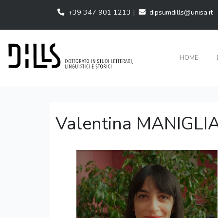
+39 347 901 1213 |
dipsumdills@unisa.it
HOME
Valentina MANIGLI