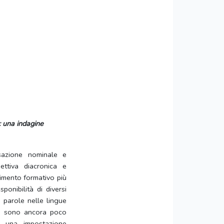
: una indagine
ssazione nominale e
ttiva diacronica e
dimento formativo più
ponibilità di diversi
e parole nelle lingue
ca sono ancora poco
o una impostazione