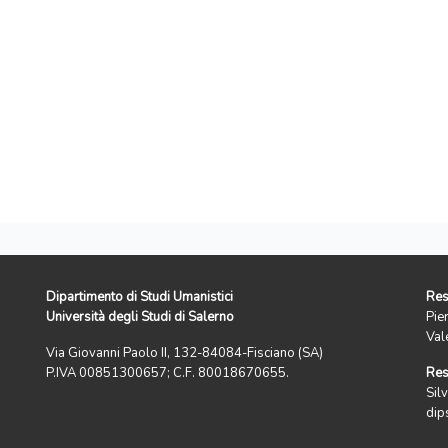
Dipartimento di Studi Umanistici
Res
Università degli Studi di Salerno
Pie
Val
Via Giovanni Paolo II, 132-84084-Fisciano (SA)
P.IVA 00851300657; C.F. 80018670655.
Res
Silv
dip