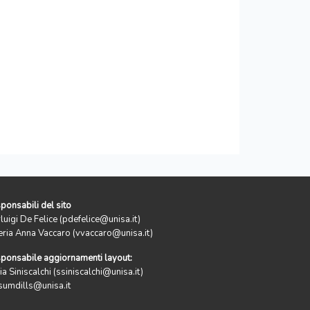
ponsabili del sito
rluigi De Felice (pdefelice@unisa.it)
eria Anna Vaccaro (vvaccaro@unisa.it)
ponsabile aggiornamenti layout:
ia Siniscalchi (ssiniscalchi@unisa.it)
sumdills@unisa.it