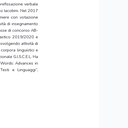
prefissazione verbale
io Iacobini.
Nel 2017
aniere con votazione
ività di insegnamento
lasse di concorso AB-
olastico 2019/2020 e
 svolgendo attività di
 corpora linguistici e
onale G.I.S.C.E.L. Ha
 Words: Advances in
Testi e Linguaggi”,