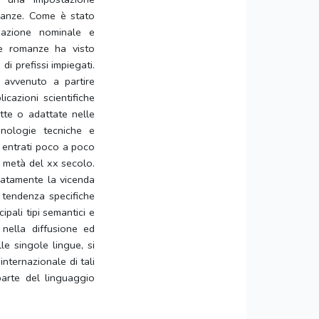
manze.
Come è stato
sazione nominale e
ue romanze ha visto
di prefissi impiegati.
 avvenuto a partire
licazioni scientifiche
tte o adattate nelle
minologie tecniche e
no entrati poco a poco
a metà del xx secolo.
gliatamente la vicenda
i tendenza specifiche
ipali tipi semantici e
i nella diffusione ed
le singole lingue, si
internazionale di tali
arte del linguaggio