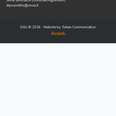
Silvia Siniscalchi (ssiniscalchi@unisa.it)
dipsumdills@unisa.it
Dills © 2026 - Website by:
Sokan Communication
Accedi