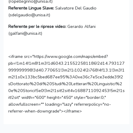
(ropellegrino@unisa.it)
Referente Lingue Slave:
Salvatore Del Gaudio
(sdelgaudio@unisa.it)
Referente per le riprese video:
Gerardo Alfani
(galfani@unisa.it)
<iframe src="https://www.google.com/maps/embed?
pb=!1m14!1m8!1m3!1d6043.215522581186!2d14.793127
999999998!3d40.770651!3m2!1i1024!2i768!4f13.1!3m3!1
m2!1s0x133bc5bed687ee95%3A0xe36c7e5ce3edde39!2
sDottorato%20di%20Studi%20Letterari%20Linguistici%2
0e%20Storici!5e0!3m2!1sit!2sit!4v1688711092453!5m2!1s
it!2sit" width="600" height="450" style="border:0;"
allowfullscreen="" loading="lazy" referrerpolicy="no-
referrer-when-downgrade"></iframe>