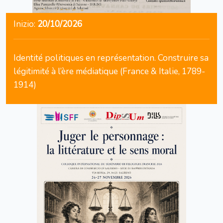
Inizio:
20/10/2026
Identité politiques en représentation. Construire sa
légitimité à l’ère médiatique (France & Italie, 1789-
1914)