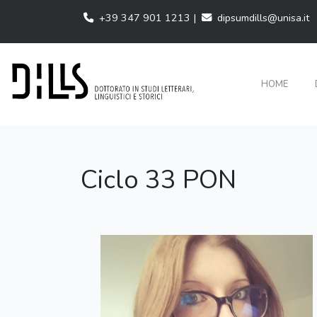
+39 347 901 1213 |
dipsumdills@unisa.it
HOME
Ciclo 33 PON