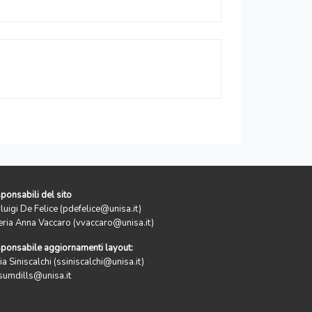
ponsabili del sito
rluigi De Felice (pdefelice@unisa.it)
eria Anna Vaccaro (vvaccaro@unisa.it)
ponsabile aggiornamenti layout:
ia Siniscalchi (ssiniscalchi@unisa.it)
sumdills@unisa.it