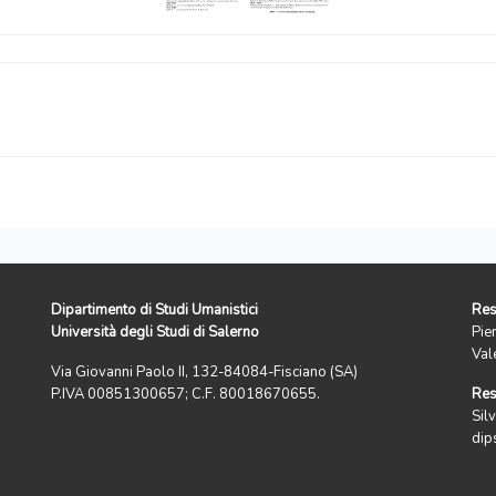
Dipartimento di Studi Umanistici
Res
Università degli Studi di Salerno
Pie
Val
Via Giovanni Paolo II, 132-84084-Fisciano (SA)
P.IVA 00851300657; C.F. 80018670655.
Res
Silv
dip